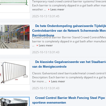
Temporary road crowd control barrier systems/ linecontr
Each barrier is completely dipped in a gal bath after ma
weather ...
Lees meer
2025-10-13 13:31:45
De hete Onderdompeling galvaniseerde Tijdelijk
Controlebarrière van de Netwerk Schermende Men
Barrièretribune
Crowd Control Barrier Barrier Stand Crowd Control/Metal
barrier is completely dipped in a gal bath after manufac
...
Lees meer
2025-10-13 13:31:43
De klassieke Gegalvaniseerde van het Staalbarri
van de Menigtecontrole
Classic Galvanized steel barricade/metal crowd control 
Description: Each barrier is completely dipped in a gal 
far more ...
Lees meer
2025-10-13 13:31:43
Crowd Control Barrier Mesh Fencing Steel Pipe 
sportieve evenementen