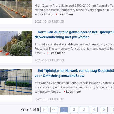
High Quality Pre-galvanized 2400x2100mm Australia Te
round tube frame temporary fence is very popular in Austr
without the ...
Lees meer
2025-10-13 13:31:53
Norm van Australië galvaniseerde het Tijdelijk
Netwerkomheining met pvc-Voeten
Australia standard Portable galvanized temporary const
Features: The temporary fences are light and easy to ha
time; ...
Lees meer
2025-10-13 13:31:53
Het Tijdelijke het Netwerk van de laag Koolstof
voor Omheiningsnetwerk/Bouw
6ft Canada Construction Fence Panels Powder Coated 
is a classic style in Canada market.Security fence , cons
temporary fence ...
Lees meer
2025-10-13 13:31:47
Page 1 of 8
|<
<<
1
2
3
4
5