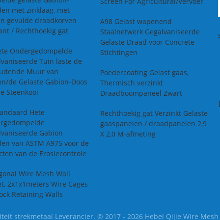
elde gelaste Gabion-
Screen For Agricultural/Vervoer
en met zinklaag, met
en gevulde draadkorven
A98 Gelast wapenend
ant / Rechthoekig gat
Staalnetwerk Gegalvaniseerde
Gelaste Draad voor Concrete
ete Ondergedompelde
Stichtingen
vaniseerde Tuin laste de
udende Muur van
Poedercoating Gelast gaas,
on/de Gelaste Gabion-Doos
Thermisch verzinkt
e Steenkooi
Draadboompaneel Zwart
tandaard Hete
Rechthoekig gat Verzinkt Gelaste
rgedompelde
gaaspanelen / draadpanelen 2,9
lvaniseerde Gabion
X 2,0 M-afmeting
en van ASTM A975 voor de
cten van de Erosiecontrole
gonal Wire Mesh Wall
t, 2x1x1meters Wire Cages
ock Retaining Walls
eit strekmetaal Leverancier. © 2017 - 2026 Hebei Qijie Wire Mesh M