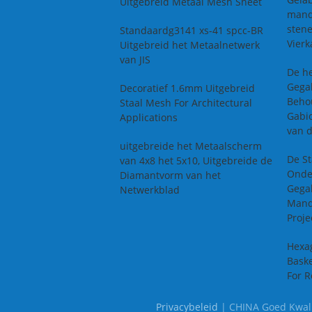
Gelab
Uitgebreid Metaal Mesh Sheet
mand
sten
Standaardg3141 xs-41 spcc-BR
Vierk
Uitgebreid het Metaalnetwerk
van JIS
De h
Gegal
Decoratief 1.6mm Uitgebreid
Beho
Staal Mesh For Architectural
Gabi
Applications
van d
uitgebreide het Metaalscherm
De S
van 4x8 het 5x10, Uitgebreide de
Onde
Diamantvorm van het
Gega
Netwerkblad
Mand
Proje
Hexa
Baske
For R
Privacybeleid
| CHINA Goed Kwalit