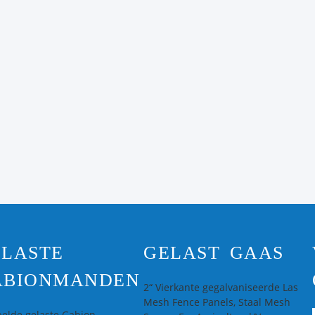
ELASTE
GELAST GAAS
ABIONMANDEN
2“ Vierkante gegalvaniseerde Las
Mesh Fence Panels, Staal Mesh