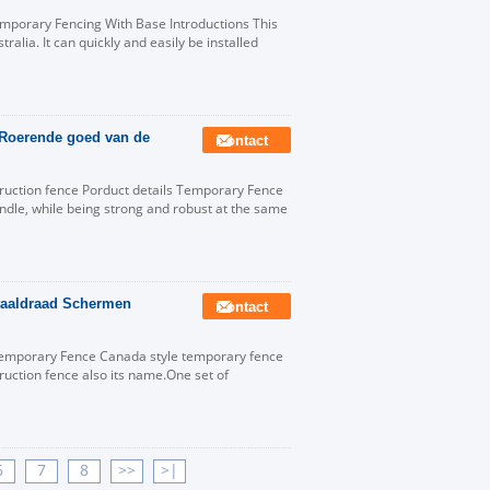
mporary Fencing With Base Introductions This
alia. It can quickly and easily be installed
e Roerende goed van de
Contact
ruction fence Porduct details Temporary Fence
ndle, while being strong and robust at the same
staaldraad Schermen
Contact
Temporary Fence Canada style temporary fence
truction fence also its name.One set of
6
7
8
>>
>|