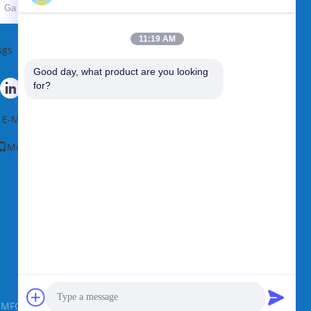
Verzend
11:19 AM
sgs
Good day, what product are you looking 
for?
E-Mail
|
Sitemap
Mobiele site
FG Co., Ltd. All Rights Reserved.