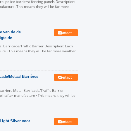
ol police barriers/ fencing panels Description:
nufacture. This means they will be far more
e van de de
Contact
igte de
 Barricade/Traffic Barrier Description: Each
ture · This means they will be far more weather
cade/Metaal Barrières
Contact
barriers Metal Barricade/Traffic Barrier
bath after manufacture · This means they will be
Light Silver voor
Contact