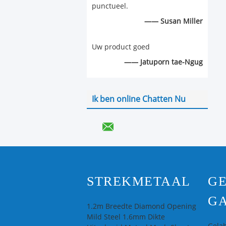
punctueel.
—— Susan Miller
Uw product goed
—— Jatuporn tae-Ngug
Ik ben online Chatten Nu
STREKMETAAL
G
G
1.2m Breedte Diamond Opening
Mild Steel 1.6mm Dikte