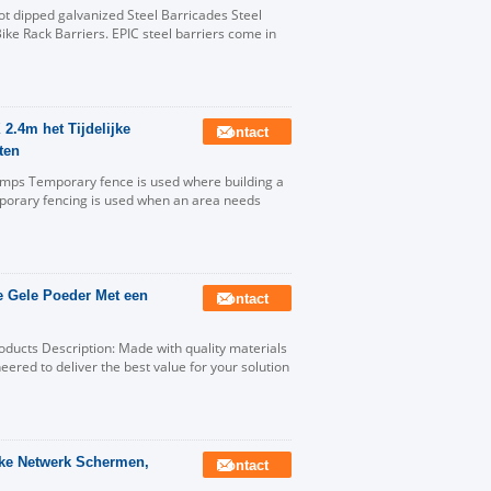
ot dipped galvanized Steel Barricades Steel
ke Rack Barriers. EPIC steel barriers come in
.4m het Tijdelijke
Contact
ten
lamps Temporary fence is used where building a
porary fencing is used when an area needs
e Gele Poeder Met een
Contact
cts Description: Made with quality materials
eered to deliver the best value for your solution
jke Netwerk Schermen,
Contact