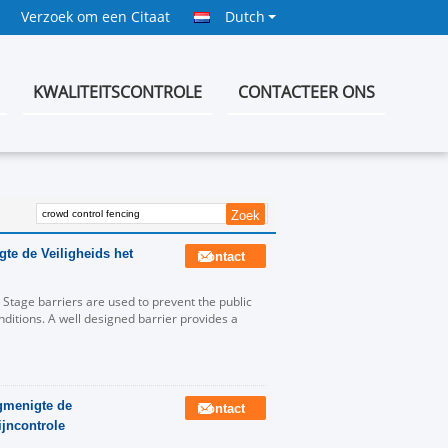
Verzoek om een Citaat
Dutch
KWALITEITSCONTROLE
CONTACTEER ONS
te de Veiligheids het
Contact
 Stage barriers are used to prevent the public
itions. A well designed barrier provides a
egmenigte de
Contact
jncontrole