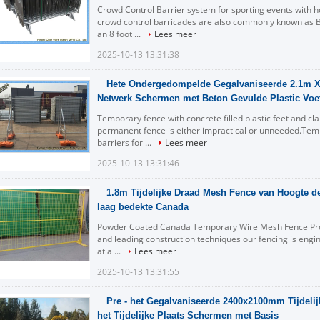
Crowd Control Barrier system for sporting events with h
crowd control barricades are also commonly known as Bi
an 8 foot ...
Lees meer
2025-10-13 13:31:38
Hete Ondergedompelde Gegalvaniseerde 2.1m X 2
Netwerk Schermen met Beton Gevulde Plastic Voe
Temporary fence with concrete filled plastic feet and c
permanent fence is either impractical or unneeded.Tem
barriers for ...
Lees meer
2025-10-13 13:31:46
1.8m Tijdelijke Draad Mesh Fence van Hoogte d
laag bedekte Canada
Powder Coated Canada Temporary Wire Mesh Fence Produ
and leading construction techniques our fencing is engin
at a ...
Lees meer
2025-10-13 13:31:55
Pre - het Gegalvaniseerde 2400x2100mm Tijdeli
het Tijdelijke Plaats Schermen met Basis