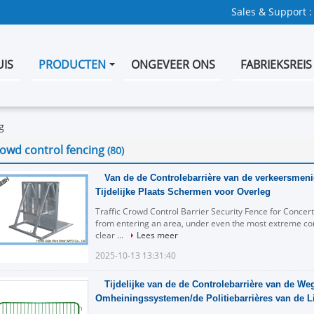
Sales & Support :
UIS
PRODUCTEN
ONGEVEER ONS
FABRIEKSREIS
g
owd control fencing
(80)
Van de de Controlebarrière van de verkeersmenig
Tijdelijke Plaats Schermen voor Overleg
Traffic Crowd Control Barrier Security Fence for Concert
from entering an area, under even the most extreme cond
clear ...
Lees meer
2025-10-13 13:31:40
Tijdelijke van de de Controlebarrière van de W
Omheiningssystemen/de Politiebarrières van de Li