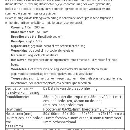
diamantdraad, ruitvormig draadnetwerk, cycloonomheining ook wordt gekend die,
is één van de populairste keuzen van omheining voor beide licht woon aan zware
commerciële omheiningstoepassingen.
De omheining van de kettingsverbinding is één van de meest praktische stijlen van
omheining, vrij gemakkelijk te installeren, en zeer rendabel.
Opening:
4.0mm200mm
Draaddiameter:
0.54.0mm
Broodjesgrootte:
Broodjesbreedte: 1m
Broodjeslengte:
50m
Oppervlakte:
gegalvaniseerd of pvc bedekt met een laag
Verpakking:
op spoel of in broodje, als vereisten
Materiaal:
Laag koolstofstaaldraad.
Het weven:
Het geweven diamantpatroon verstrekt sterke, duurzame en flexibele
bouw.
Voordelen:
Het netwerk van de laag koolstofstaaldiamant heeft een zware
gegalvaniseerde deklaag om met lange levensuur te verzekeren.
Toepassingen:
in tuinen, parken, wegen, sporten, industriële plaatsen, sportterrein,
rivierbanken, bouw en woonplaats, ook het dierlijke schermen.
pecifcation van w
De Details van de draadomheining
ire netwerkomheining
Draaddiameter
35mm (poeder die bespuiten); 35mm vóór het met
een laag bedekken, 46mm na deklaag
(met een laag bedekt pvc).
HxW (mm)
Hoogte van 0.632.4mm, breedte 2m2.5m.3.0m
Het openen (mm)
50x100mm.50x150mm.50x200mm.75x150mm.etc
Dik met een laag bedekt
1.0mm forabove 3mm draad; 0.8mm-0 9mm voor
pvc
3mm orthinnerdraad
ness (mm)