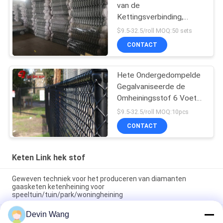
van de
Kettingsverbinding,
Diamantnetwerk die de
$9.5-32.5/roll MOQ:50 sets
Lage Draad van het
CONTACT
Koolstofijzer schermen
Hete Ondergedompelde
Gegalvaniseerde de
Omheiningsstof 6 Voet
Groene Kleur 9 van de
$9.5-32.5/roll MOQ:10pcs
Kettingsverbinding Maat
CONTACT
Keten Link hek stof
Geweven techniek voor het produceren van diamanten
gaasketen ketenheining voor
speeltuin/tuin/park/woningheining
Devin Wang
Gegalvaniseerde diamanten gaas hek rollen Tennisbaan
hekwerk