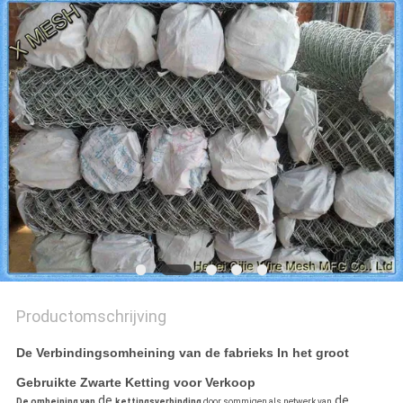
Productomschrijving
De Verbindingsomheining van de fabrieks In het groot
Gebruikte Zwarte Ketting voor Verkoop
de
de
De omheining van
kettingsverbinding
door sommigen als netwerk van