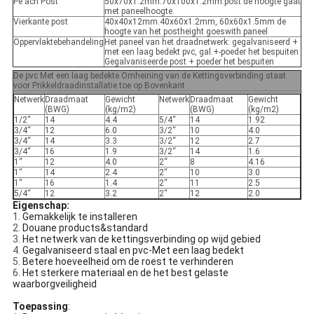
Pe ach Post
50x70x1.2mm.70x100x1.2mm.post de hoogte gaat
met paneelhoogte.
Vierkante post
40x40x12mm.40x60x1.2mm, 60x60x1.5mm de
hoogte van het postheight goeswith paneel
Oppervlaktebehandeling
Het paneel van het draadnetwerk: gegalvaniseerd +
met een laag bedekt pvc, gal.+-poeder het bespuiten
Gegalvaniseerde post + poeder het bespuiten
De pvc Met een laag bedekte Omheining van de Kettingsverbinding staat
voor Prikkeldraadinstallatie toe op Bovenkant
Netwerk
Draadmaat
Gewicht
Netwerk
Draadmaat
Gewicht
(BWG)
(kg/m2)
(BWG)
(kg/m2)
1/2“
14
4.4
5/4“
14
1.92
3/4“
12
6.0
3/2“
10
4.0
3/4“
14
3.3
3/2“
12
2.7
3/4“
16
1.9
3/2“
14
1.6
1“
12
4.0
2“
8
4.16
1“
14
2.4
2“
10
3.0
1“
16
1.4
2“
11
2.5
5/4“
12
3.2
2“
12
2.0
Eigenschap:
1.
Gemakkelijk te installeren
2.
Douane products&standard
3.
Het netwerk van de kettingsverbinding op wijd gebied
4.
Gegalvaniseerd staal en pvc-Met een laag bedekt
5.
Betere hoeveelheid om de roest te verhinderen
6.
Het sterkere materiaal en de het best gelaste
waarborgveiligheid
Toepassing
: