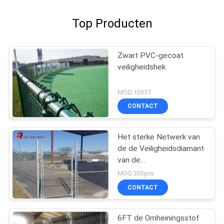
Top Producten
Zwart PVC-gecoat
veiligheidshek
MOQ:100ST
CONTACT
Het sterke Netwerk van
de de Veiligheidsdiamant
van de
Kettingsverbinding
MOQ:200pcs
CONTACT
6FT de Omheiningsstof