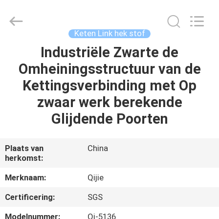
Wire
Mesh
MFG
Co.,
Ltd.
Keten Link hek stof
All
Rights
Reserved.
Industriële Zwarte de
HUIS
Omheiningsstructuur van de
PRODUCTEN
Kettingsverbinding met Op
zwaar werk berekende
ONGEVEER
Glijdende Poorten
ONS
Plaats van
China
herkomst:
FABRIEKSREIS
Merknaam:
Qijie
KWALITEITSCONTROLE
Certificering:
SGS
Modelnummer:
Qj-5136