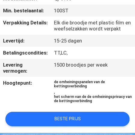
CONTACTEER
Min. bestelaantal:
100ST
ONS
Verpakking Details:
Elk die broodje met plastic film en
weefselzakken wordt verpakt
VERZOEK
Levertijd:
15-25 dagen
OM EEN
CITAAT
Betalingscondities:
TT,LC,
Levering
1500 broodjes per week
SITEMAP
vermogen:
Hoogtepunt:
de omheiningspanelen van de
kettingsverbinding
PRIVACY
,
het scherm van de de omheiningsprivacy van
POLICY
de kettingsverbinding
BESTE PRIJS