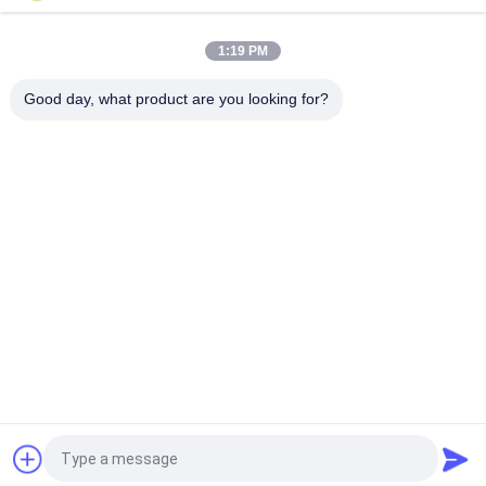
Aangepaste duurzame groothandel poeder gespoten PVC
1:19 PM
gecoate ketting link hek Cycloon gaas hekwerk voor
honkbalvelden
Good day, what product are you looking for?
populaire categorieën
Alle
Geperforeerde 
Strekmetaal
Metalen Mesh
Metalen Gaas
Gaas Machine
Tijdelijke Gaas 
Gelast Gaas
Hekwerk
De 
Keten Link Hek Stof
Omheiningspanelen 
Van Het 
Draadnetwerk
Vraag een offerte aan