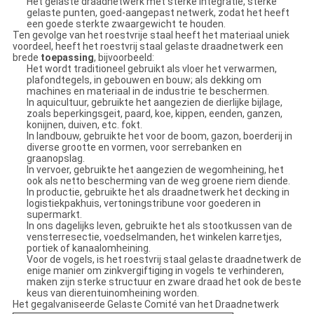
Het gelaste draadnetwerk met sterke integratie, sterke
gelaste punten, goed-aangepast netwerk, zodat het heeft
een goede sterkte zwaargewicht te houden.
Ten gevolge van het roestvrije staal heeft het materiaal uniek
voordeel, heeft het roestvrij staal gelaste draadnetwerk een
brede
toepassing
, bijvoorbeeld:
Het wordt traditioneel gebruikt als vloer het verwarmen,
plafondtegels, in gebouwen en bouw; als dekking om
machines en materiaal in de industrie te beschermen.
In aquicultuur, gebruikte het aangezien de dierlijke bijlage,
zoals beperkingsgeit, paard, koe, kippen, eenden, ganzen,
konijnen, duiven, etc. fokt.
In landbouw, gebruikte het voor de boom, gazon, boerderij in
diverse grootte en vormen, voor serrebanken en
graanopslag.
In vervoer, gebruikte het aangezien de wegomheining, het
ook als netto bescherming van de weg groene riem diende.
In productie, gebruikte het als draadnetwerk het decking in
logistiekpakhuis, vertoningstribune voor goederen in
supermarkt.
In ons dagelijks leven, gebruikte het als stootkussen van de
vensterresectie, voedselmanden, het winkelen karretjes,
portiek of kanaalomheining.
Voor de vogels, is het roestvrij staal gelaste draadnetwerk de
enige manier om zinkvergiftiging in vogels te verhinderen,
maken zijn sterke structuur en zware draad het ook de beste
keus van dierentuinomheining worden.
Het gegalvaniseerde Gelaste Comité van het Draadnetwerk