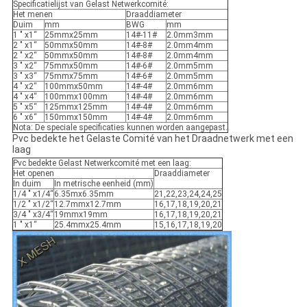
Specificatielijst van Gelast Netwerkcomité:
Het menen
Draaddiameter
Duim
mm
BWG
mm
1 " x1“
25mmx25mm
14#-11#
2.0mm3mm
2 " x1“
50mmx50mm
14#-8#
2.0mm4mm
2 " x2“
50mmx50mm
14#-8#
2.0mm4mm
3 " x2“
75mmx50mm
14#-6#
2.0mm5mm
3 " x3“
75mmx75mm
14#-6#
2.0mm5mm
4 " x2“
100mmx50mm
14#-4#
2.0mm6mm
4 " x4“
100mmx100mm
14#-4#
2.0mm6mm
5 " x5“
125mmx125mm
14#-4#
2.0mm6mm
6 " x6“
150mmx150mm
14#-4#
2.0mm6mm
Nota: De speciale specificaties kunnen worden aangepast.
Pvc bedekte het Gelaste Comité van het Draadnetwerk met een
laag
Pvc bedekte Gelast Netwerkcomité met een laag:
Het openen
Draaddiameter
In duim
In metrische eenheid (mm)
1/4 " x1/4“
6.35mx6.35mm
21,22,23,24,24,25
1/2 " x1/2“
12.7mmx12.7mm
16,17,18,19,20,21
3/4 " x3/4“
19mmx19mm
16,17,18,19,20,21
1 " x1“
25.4mmx25.4mm
15,16,17,18,19,20