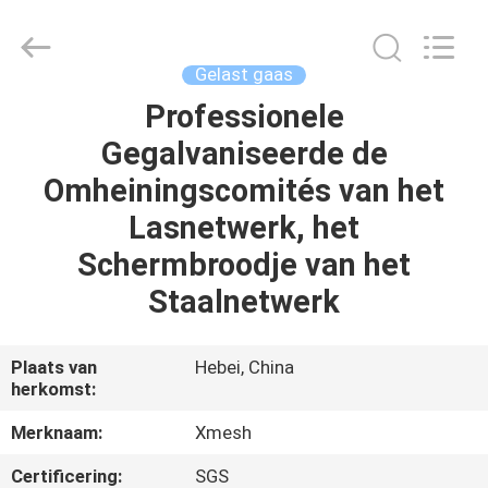
Wire
Mesh
MFG
Co.,
Ltd.
Gelast gaas
All
Rights
Reserved.
Professionele
HUIS
Gegalvaniseerde de
PRODUCTEN
Omheiningscomités van het
Lasnetwerk, het
ONGEVEER
Schermbroodje van het
ONS
Staalnetwerk
FABRIEKSREIS
Plaats van
Hebei, China
herkomst:
KWALITEITSCONTROLE
Merknaam:
Xmesh
Certificering:
SGS