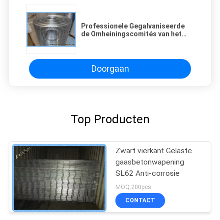
Professionele Gegalvaniseerde
de Omheiningscomités van het
Lasnetwerk, het Schermbroodje
van het Staalnetwerk
Doorgaan
Top Producten
Zwart vierkant Gelaste
gaasbetonwapening
SL62 Anti-corrosie
MOQ:200pcs
CONTACT