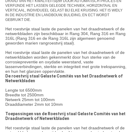
DRAAD VAN HET KWALITEITSijzer DOOR AUTOMATISCH PROCES EN
VERFIJNDE HET LASSEN GELEGDE TECHNIEK, HORIZONTAAL EN
VERTICAAL, INDIVIDUEEL GELAST BIJ ELKE KRUISING. HET IS WIDLY
IN DE INDUSTRIE EN LANDBOUW, BULIDING, EN ECT WORDT
GEBRUIKT DIE.
Het roestvrije staal laste de panelen van het draadnetwerk of de
netwerkbladen zijn beschikbaar in Rang 304, Rang 316 en Rang
316L (Rang 316 en de Rang 316L zijn algemeen genoemd
geworden marien rangroestvrij staal).
Het roestvrije staal laste de panelen van het draadnetwerk of de
netwerkbladen worden gekenmerkt door hun sterke van de
corrosiepreventie en oxydatie weerstand, vaste
lassenverbindingen, sterkte en integriteit met grote trekspanning,
en hun het glanzen oppervlakte.
De roestvrij staal Gelaste Comités van het Draadnetwerk of
Netwerkbladen
Lengte tot 6500mm
Breedte tot 2500mm
Netwerk 25mm tot 100mm
Draaddiameter 2mm tot 10mm
Toepassingen van de Roestvrij staal Gelaste Comités van het
Draadnetwerk of Netwerkbladen
Het roestvrije staal laste de panelen van het draadnetwerk of de