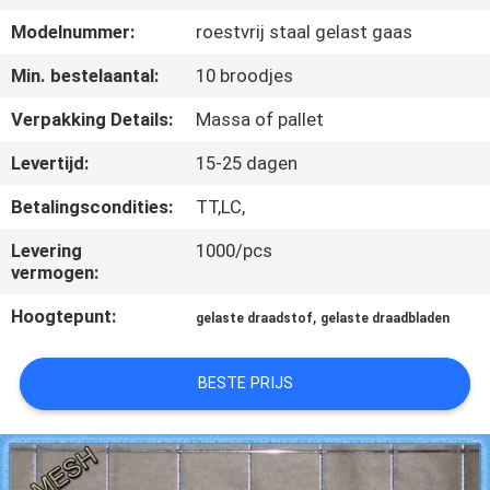
CONTACTEER
Modelnummer:
roestvrij staal gelast gaas
ONS
Min. bestelaantal:
10 broodjes
VERZOEK
Verpakking Details:
Massa of pallet
OM EEN
Levertijd:
15-25 dagen
CITAAT
Betalingscondities:
TT,LC,
Levering
1000/pcs
SITEMAP
vermogen:
Hoogtepunt:
,
gelaste draadstof
gelaste draadbladen
PRIVACY
POLICY
BESTE PRIJS