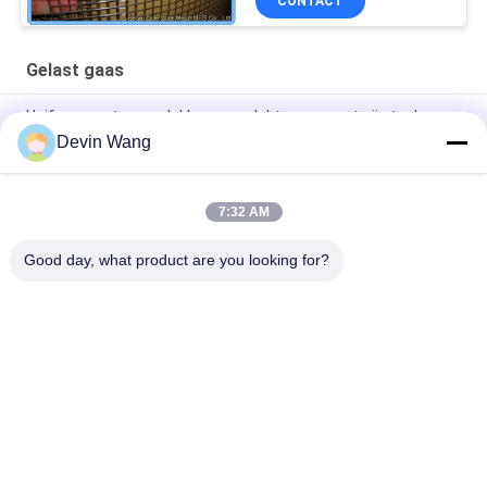
CONTACT
Gelast gaas
Uniforme gaten en vlakke oppervlakte van roestvrij staal
gelast draadnet 1/4" tot 3"
Devin Wang
Roestvrijstalen gelast gaas voor hoogwaardige constructie
7:32 AM
Roestvrij staal 304 gelast gaas 1/2 inch hardwaredoek voor
kooi knaagdiergaas
Good day, what product are you looking for?
populaire categorieën
Alle
Geperforeerde 
Strekmetaal
Metalen Mesh
Metalen Gaas
Gaas Machine