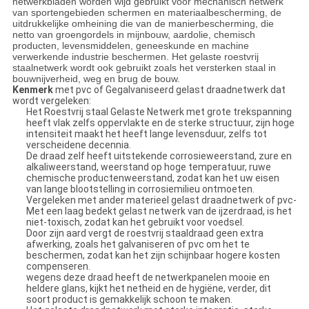
netwerkbladen worden wijd gebruikt voor mechanisch netwerk
van sportengebieden schermen en materiaalbescherming, de
uitdrukkelijke omheining die van de manierbescherming, die
netto van groengordels in mijnbouw, aardolie, chemisch
producten, levensmiddelen, geneeskunde en machine
verwerkende industrie beschermen. Het gelaste roestvrij
staalnetwerk wordt ook gebruikt zoals het versterken staal in
bouwnijverheid, weg en brug de bouw.
Kenmerk
met pvc of Gegalvaniseerd gelast draadnetwerk dat
wordt vergeleken:
Het Roestvrij staal Gelaste Netwerk met grote trekspanning
heeft vlak zelfs oppervlakte en de sterke structuur, zijn hoge
intensiteit maakt het heeft lange levensduur, zelfs tot
verscheidene decennia.
De draad zelf heeft uitstekende corrosieweerstand, zure en
alkaliweerstand, weerstand op hoge temperatuur, ruwe
chemische productenweerstand, zodat kan het uw eisen
van lange blootstelling in corrosiemilieu ontmoeten.
Vergeleken met ander materieel gelast draadnetwerk of pvc-
Met een laag bedekt gelast netwerk van de ijzerdraad, is het
niet-toxisch, zodat kan het gebruikt voor voedsel.
Door zijn aard vergt de roestvrij staaldraad geen extra
afwerking, zoals het galvaniseren of pvc om het te
beschermen, zodat kan het zijn schijnbaar hogere kosten
compenseren.
wegens deze draad heeft de netwerkpanelen mooie en
heldere glans, kijkt het netheid en de hygiëne, verder, dit
soort product is gemakkelijk schoon te maken.