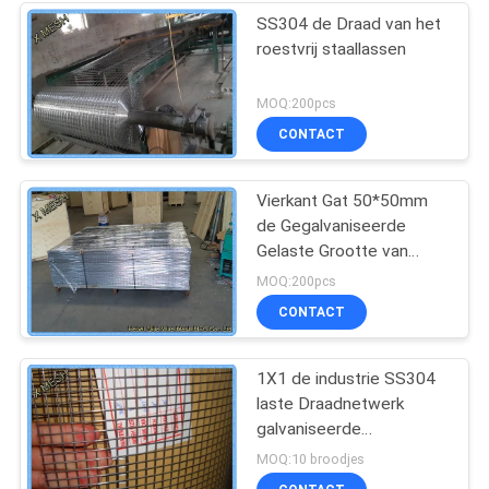
SS304 de Draad van het
roestvrij staallassen
MOQ:200pcs
CONTACT
Vierkant Gat 50*50mm
de Gegalvaniseerde
Gelaste Grootte van
Netwerkbladen 4.2*0.8 M
MOQ:200pcs
CONTACT
1X1 de industrie SS304
laste Draadnetwerk
galvaniseerde
Gebeëindigde
MOQ:10 broodjes
Vriendschappelijke Eco