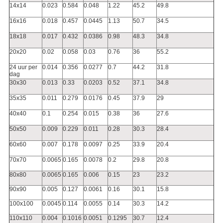
14x14
0.023
0.584
0.048
1.22
45.2
49.8
16x16
0.018
0.457
0.0445
1.13
50.7
34.5
18x18
0.017
0.432
0.0386
0.98
48.3
34.8
20x20
0.02
0.058
0.03
0.76
36
55.2
24 uur per
0.014
0.356
0.0277
0.7
44.2
31.8
dag
30x30
0.013
0.33
0.0203
0.52
37.1
34.8
35x35
0.011
0.279
0.0176
0.45
37.9
29
40x40
0.1
0.254
0.015
0.38
36
27.6
50x50
0.009
0.229
0.011
0.28
30.3
28.4
60x60
0.007
0.178
0.0097
0.25
33.9
20.4
70x70
0.0065
0.165
0.0078
0.2
29.8
20.8
80x80
0.0065
0.165
0.006
0.15
23
23.2
90x90
0.005
0.127
0.0061
0.16
30.1
15.8
100x100
0.0045
0.114
0.0055
0.14
30.3
14.2
110x110
0.004
0.1016
0.0051
0.1295
30.7
12.4