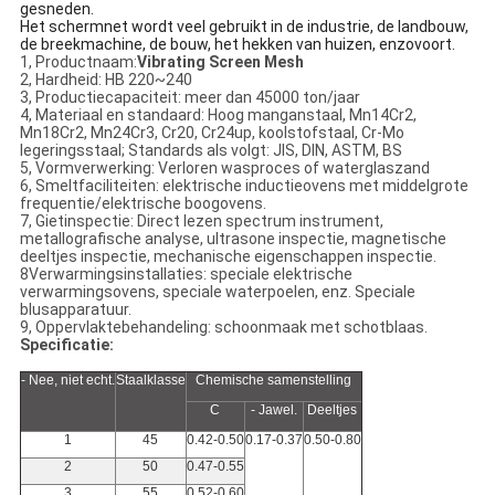
gesneden.
Het schermnet wordt veel gebruikt in de industrie, de landbouw,
de breekmachine, de bouw, het hekken van huizen, enzovoort.
1, Productnaam:
Vibrating Screen Mesh
2, Hardheid: HB 220~240
3, Productiecapaciteit: meer dan 45000 ton/jaar
4, Materiaal en standaard: Hoog manganstaal, Mn14Cr2,
Mn18Cr2, Mn24Cr3, Cr20, Cr24up, koolstofstaal, Cr-Mo
legeringsstaal; Standards als volgt: JIS, DIN, ASTM, BS
5, Vormverwerking: Verloren wasproces of waterglaszand
6, Smeltfaciliteiten: elektrische inductieovens met middelgrote
frequentie/elektrische boogovens.
7, Gietinspectie: Direct lezen spectrum instrument,
metallografische analyse, ultrasone inspectie, magnetische
deeltjes inspectie, mechanische eigenschappen inspectie.
8Verwarmingsinstallaties: speciale elektrische
verwarmingsovens, speciale waterpoelen, enz. Speciale
blusapparatuur.
9, Oppervlaktebehandeling: schoonmaak met schotblaas.
Specificatie:
- Nee, niet echt.
Staalklasse
Chemische samenstelling
C
- Jawel.
Deeltjes
1
45
0.42-0.50
0.17-0.37
0.50-0.80
2
50
0.47-0.55
3
55
0.52-0.60