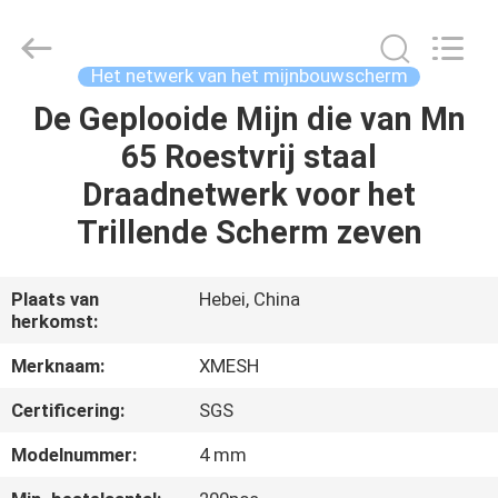
Wire
Mesh
MFG
Co.,
Ltd.
Het netwerk van het mijnbouwscherm
All
Rights
Reserved.
De Geplooide Mijn die van Mn
HUIS
65 Roestvrij staal
PRODUCTEN
Draadnetwerk voor het
Trillende Scherm zeven
ONGEVEER
ONS
Plaats van
Hebei, China
herkomst:
FABRIEKSREIS
Merknaam:
XMESH
Certificering:
SGS
KWALITEITSCONTROLE
Modelnummer:
4 mm