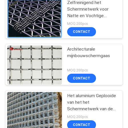
Zelfreinigend het
Schermnetwerk voor
Natte en Vochtige
Materialen
MOQ:200pcs
CONTACT
Architecturale
mijnbouwschermgaas
MOQ:200pcs
CONTACT
Het aluminium Geplooide
van het het
Schermnetwerk van de
Draadmijnbouw Infill
MOQ:200pcs
Comité voor 1 X 20
CONTACT