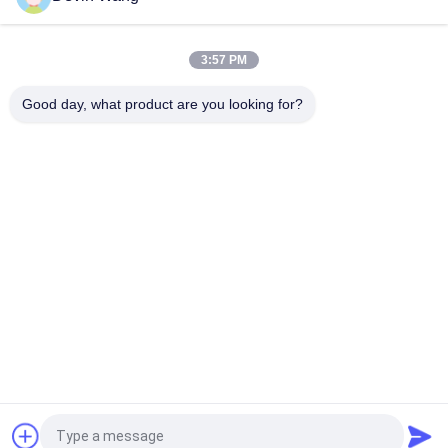
Mijnzeef Geweven Draad Gehaakte Trillingsschermgaas voor
Steenhouwerij
3:57 PM
Fabriek direct 65mn Mining Vibrating Screen Square Mesh /
Crimped Woven Wire Mesh
Good day, what product are you looking for?
populaire categorieën
Alle
Geperforeerde 
Strekmetaal
Metalen Mesh
Metalen Gaas
Gaas Machine
Tijdelijke Gaas 
Gelast Gaas
Hekwerk
De 
Keten Link Hek Stof
Omheiningspanelen 
Van Het 
Draadnetwerk
Vraag een offerte aan