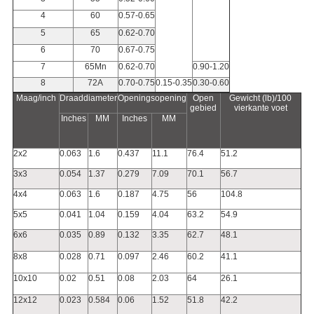
4
60
0.57-0.65
5
65
0.62-0.70
6
70
0.67-0.75
7
65Mn
0.62-0.70
0.90-1.20
8
72A
0.70-0.75
0.15-0.35
0.30-0.60
Maag/inch
Draaddiameter
Openingsopening
Open
Gewicht (lb)/100
gebied
vierkante voet
Inches
MM
Inches
MM
2x2
0.063
1.6
0.437
11.1
76.4
51.2
3x3
0.054
1.37
0.279
7.09
70.1
56.7
4x4
0.063
1.6
0.187
4.75
56
104.8
5x5
0.041
1.04
0.159
4.04
63.2
54.9
6x6
0.035
0.89
0.132
3.35
62.7
48.1
8x8
0.028
0.71
0.097
2.46
60.2
41.1
10x10
0.02
0.51
0.08
2.03
64
26.1
12x12
0.023
0.584
0.06
1.52
51.8
42.2