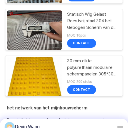
Meters Grootte
Statisch Wig Gelast
Roestvrij staal 304 het
Gebogen Scherm van de
Krommingszeef
MOQ:10pcs
CONTACT
30 mm dikte
polyurethaan modulaire
schermpanelen 305*305
in zeshoekige vorm
MOQ:200 stuks
CONTACT
het netwerk van het mijnbouwscherm
Roestvrijstalen geperforeerd mijnbouwgaas op maat
Devin Wang