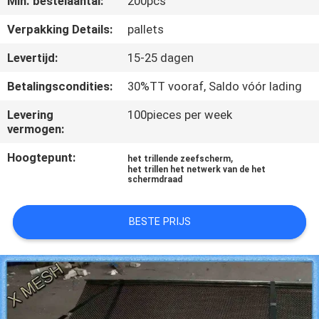
Min. bestelaantal:
200pcs
CONTACTEER
ONS
Verpakking Details:
pallets
Levertijd:
15-25 dagen
VERZOEK
Betalingscondities:
30%TT vooraf, Saldo vóór lading
OM EEN
Levering
100pieces per week
CITAAT
vermogen:
Hoogtepunt:
,
het trillende zeefscherm
SITEMAP
het trillen het netwerk van de het
schermdraad
PRIVACY
BESTE PRIJS
POLICY