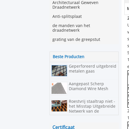
Architecturaal Geweven
Draadnetwerk
Anti-splitsplaat
de manden van het
draadnetwerk
grating van de greepstut
Beste Producten
Geperforeerd uitgebreid
metalen gaas
Aangepast Scherp
Diamond Wire Mesh
Roestvrij staaltrap niet -
het Misstap Uitgebreide
Netwerk van de
Metaaldraad
Gemakkelijk te
installeren
Certificaat