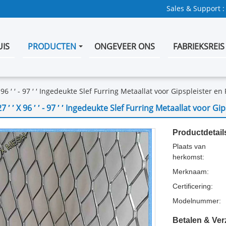
Sales & Support :
UIS
PRODUCTEN
ONGEVEER ONS
FABRIEKSREIS
X 96 ′ ′ - 97 ′ ′ Ingedeukte Slef Furring Metaallat voor Gipspleister en 
27 ′ ′ X 96 ′ ′ - 97 ′ ′ Ingedeukte Slef Furring Metaallat voor Gi
Productdetail
Plaats van
herkomst:
Merknaam:
Certificering:
Modelnummer:
Betalen & Ve