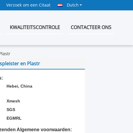
Verzoek om een Citaat
Dutch
KWALITEITSCONTROLE
CONTACTEER ONS
Plastr
pspleister en Plastr
s:
Hebei, China
Xmesh
SGS
EGMRL
rzenden Algemene voorwaarden: