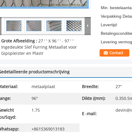
Min. bestelaantal
Verpakking Detai
Levertijd:
Betalingsconditie
Grote Afbeelding :
27 ′ ′ X 96 ′ ′ - 97 ′ ′
Levering vermog
Ingedeukte Slef Furring Metaallat voor
Contact
Gipspleister en Plastr
Gedetailleerde productomschrijving
ateriaal:
metaalplaat
Breedte:
27“
Lange:
96"
Dikte ((mm):
0.350.
Gewicht
1.75
devin@i
E -mail:
bs/Sqyd:
Whatsapp:
+8615369013183