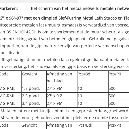
Markeren:
het scherm van het metaalnetwerk
,
metalen netwe
27" x 96"-97" met een dimpled Slef-Furring Metal Lath Stucco en Pl
Uitgebreide metalen lat ((muurgipsmaas) is vervaardigd van voorgeg
van BS EN 10142,Dit is om te voorkomen dat de muur scheurt als ge
samentrekkingsgraad van beton en gipsplaat.. Gebruik met gegalva
stopperlen, kan de gipsman zeker zijn van perfecte vakmanschap en
Specificaties:
1.Regelmatige diamant metalen lat: regelmatige diamant metalen lat
en versterking, het is ideaal als een gips basis en versterking voor a
Code
Gewicht
Afmeting van
Pcs/Bdl
Pcs/Plt
het blad
MG-RML
1.7 pond.
27' x 96'
10
500
MG-RML
2.5 pond.
27' x 96'
10
500
MG-RML
3.4 pond.
27' x 96'
10
500
2Metalen latten: met kuiltjes of met een gepresteerde V-groef word
1/4' van de muur gehouden, zodat het pleister de ruimte tussen de t
Code
Gewicht
Afmeting van
Pcs/Bdl
Pcs/Plt