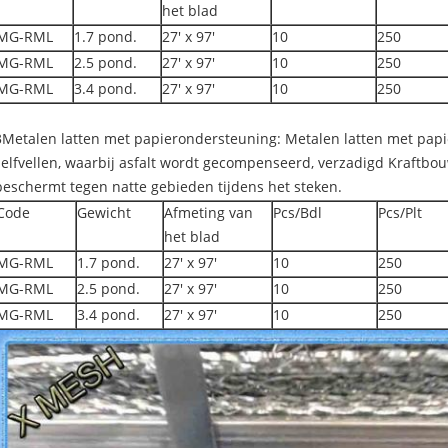
het blad
MG-RML
1.7 pond.
27' x 97'
10
250
MG-RML
2.5 pond.
27' x 97'
10
250
MG-RML
3.4 pond.
27' x 97'
10
250
3Metalen latten met papierondersteuning: Metalen latten met papi
zelfvellen, waarbij asfalt wordt gecompenseerd, verzadigd Kraftbo
beschermt tegen natte gebieden tijdens het steken.
Code
Gewicht
Afmeting van
Pcs/Bdl
Pcs/Plt
het blad
MG-RML
1.7 pond.
27' x 97'
10
250
MG-RML
2.5 pond.
27' x 97'
10
250
MG-RML
3.4 pond.
27' x 97'
10
250