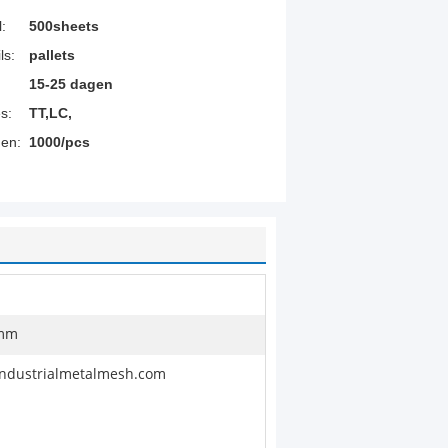
:
500sheets
ls:
pallets
15-25 dagen
s:
TT,LC,
en:
1000/pcs
5mm
ndustrialmetalmesh.com