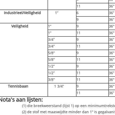
11
36“
Industrieel/Veiligheid
1“
6
36“
9
36“
Veiligheid
1“
9
36“
1“
11
36“
3/4“
9
36“
3/4“
11
36“
5/8“
9
36“
5/8“
11
36“
1/2“
9
36“
1/2“
11
36“
3/8“
11
36“
Tennisbaan
1 3/4“
9
36“
11
36“
Nota's aan lijsten:
(1) die breekweerstand (lijst 1) op een minimumtreks
(2) de stof met maaswijdte minder dan 1“ is gegalvan