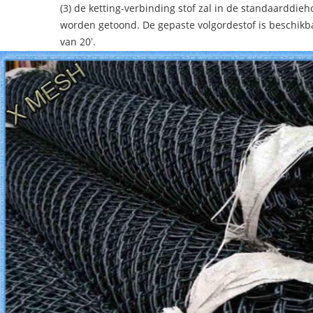
(3) de ketting-verbinding stof zal in de standaarddieh
worden getoond. De gepaste volgordestof is beschikb
van 20ʼ.