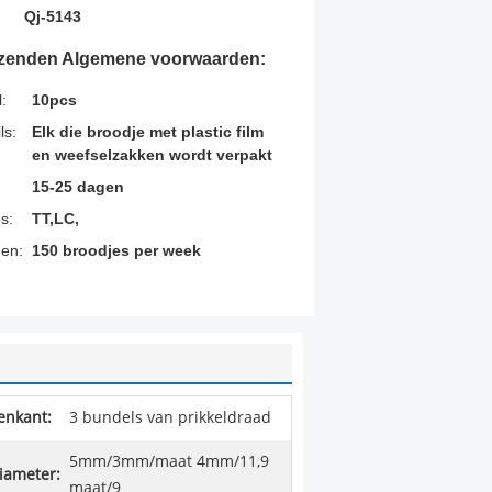
Qj-5143
rzenden Algemene voorwaarden:
:
10pcs
ls:
Elk die broodje met plastic film
en weefselzakken wordt verpakt
15-25 dagen
s:
TT,LC,
en:
150 broodjes per week
enkant:
3 bundels van prikkeldraad
5mm/3mm/maat 4mm/11,9
iameter:
maat/9