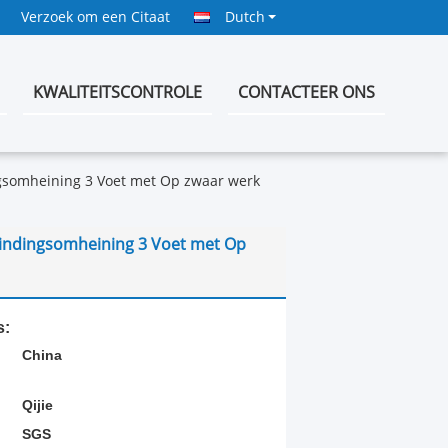
Verzoek om een Citaat
Dutch
KWALITEITSCONTROLE
CONTACTEER ONS
ngsomheining 3 Voet met Op zwaar werk
bindingsomheining 3 Voet met Op
s:
China
Qijie
SGS