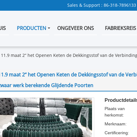
Sales & Support :
86-318-7896133
UIS
PRODUCTEN
ONGEVEER ONS
FABRIEKSREIS
11.9 maat 2“ het Openen Keten de Dekkingsstof van de Verbindi
11.9 maat 2“ het Openen Keten de Dekkingsstof van de Ver
zwaar werk berekende Glijdende Poorten
Productdetail
Plaats van
herkomst:
Merknaam:
Certificering: