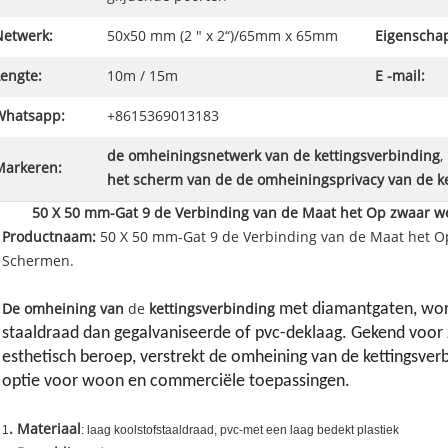
Netwerk:
50x50 mm (2 " x 2“)/65mm x 65mm
Eigenscha
engte:
10m / 15m
E -mail:
Whatsapp:
+8615369013183
de omheiningsnetwerk van de kettingsverbinding
,
Markeren:
het scherm van de de omheiningsprivacy van de k
50 X 50 mm-Gat 9 de Verbinding van de Maat het Op zwaar w
Productnaam:
50 X 50 mm-Gat 9 de Verbinding van de Maat het O
Schermen.
met diamantgaten, wo
De omheining van
de
kettingsverbinding
staaldraad dan gegalvaniseerde of pvc-deklaag. Gekend voor 
esthetisch beroep, verstrekt de omheining van de kettingsve
optie voor woon en commerciële toepassingen.
. Materiaal
1
: laag koolstofstaaldraad, pvc-met een laag bedekt plastiek