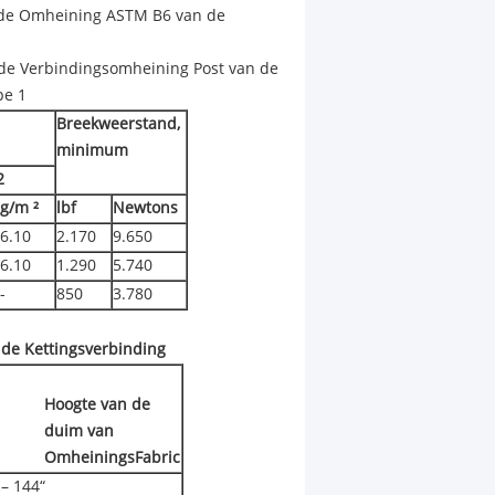
 de Omheining ASTM B6 van de
n de Verbindingsomheining Post van de
pe 1
Breekweerstand,
minimum
2
g/m ²
lbf
Newtons
6.10
2.170
9.650
6.10
1.290
5.740
-
850
3.780
 de Kettingsverbinding
Hoogte van de
duim van
OmheiningsFabric
 – 144“