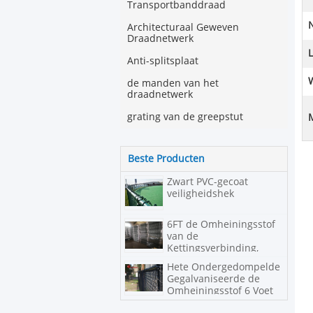
Transportbanddraad
Architecturaal Geweven
Draadnetwerk
L
Anti-splitsplaat
de manden van het
draadnetwerk
grating van de greepstut
Beste Producten
Zwart PVC-gecoat
veiligheidshek
6FT de Omheiningsstof
van de
Kettingsverbinding,
Diamantnetwerk die de
Hete Ondergedompelde
Lage Draad van het
Gegalvaniseerde de
Koolstofijzer schermen
Omheiningsstof 6 Voet
Groene Kleur 9 van de