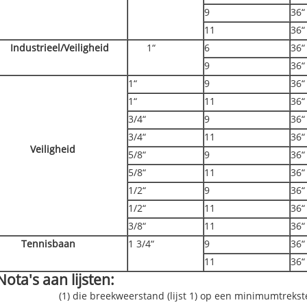
9
36“
11
36“
Industrieel/Veiligheid
1“
6
36“
9
36“
1“
9
36“
1“
11
36“
3/4“
9
36“
3/4“
11
36“
Veiligheid
5/8“
9
36“
5/8“
11
36“
1/2“
9
36“
1/2“
11
36“
3/8“
11
36“
Tennisbaan
1 3/4“
9
36“
11
36“
Nota's aan lijsten:
(1) die breekweerstand (lijst 1) op een minimumtreks