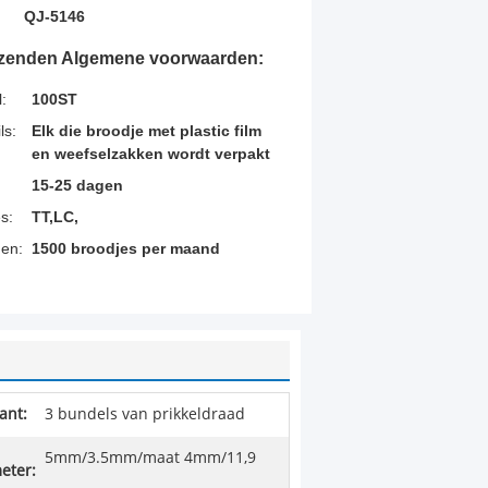
QJ-5146
rzenden Algemene voorwaarden:
:
100ST
ls:
Elk die broodje met plastic film
en weefselzakken wordt verpakt
15-25 dagen
s:
TT,LC,
en:
1500 broodjes per maand
ant:
3 bundels van prikkeldraad
5mm/3.5mm/maat 4mm/11,9
eter: