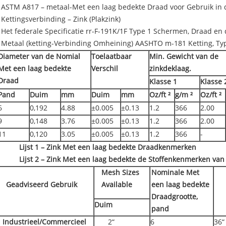
ASTM A817 – metaal-Met een laag bedekte Draad voor Gebruik in
Kettingsverbinding – Zink (Plakzink)
Het federale Specificatie rr-F-191K/1F Type 1 Schermen, Draad e
Metaal (ketting-Verbinding Omheining) AASHTO m-181 Ketting, Ty
Diameter van de Nomial
Toelaatbaar
Min. Gewicht van de
Met een laag bedekte
Verschil
zinkdeklaag.
Draad
Klasse 1
Klasse 
Pand
Duim
mm
Duim
mm
Oz/ft ²
g/m ²
Oz/ft ²
6
0,192
4.88
±0.005
±0.13
1.2
366
2.00
9
0,148
3.76
±0.005
±0.13
1.2
366
2.00
11
0,120
3.05
±0.005
±0.13
1.2
366
-
Lijst 1 – Zink Met een laag bedekte Draadkenmerken
Lijst 2 – Zink Met een laag bedekte de Stoffenkenmerken van
Mesh Sizes
Nominale Met
Geadviseerd Gebruik
Available
een laag bedekte
Draadgrootte,
Duim
pand
Industrieel/Commercieel
2“
6
36“