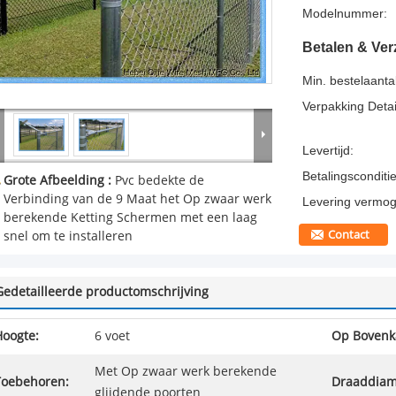
Modelnummer:
Betalen & Ve
Min. bestelaantal
Verpakking Detai
Levertijd:
Betalingsconditie
Grote Afbeelding :
Pvc bedekte de
Verbinding van de 9 Maat het Op zwaar werk
Levering vermog
berekende Ketting Schermen met een laag
Contact
snel om te installeren
Gedetailleerde productomschrijving
Hoogte:
6 voet
Op Bovenk
Met Op zwaar werk berekende
Toebehoren:
Draaddiam
glijdende poorten