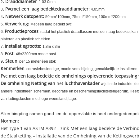
. Draaddiameter
2
: 1.03.0mm
. Pvcmet een laag bedektedraaddiameter:
3
4.05mm
. Netwerk datopent:
4
50mm*100mm, 75mm*150mm, 100mm*200mm.
Verwerking:
5.
Met een laag bedekt pvc
Productieproces
6.
: nadat het plastiek draadlassen met een laag bedekte, kan
plateren en plastiek scheiden.
Installatiegrootte:
7.
1.8m x 3m
Post:
8.
48x2200mm ronde post
. Steun
9
: per 15 meter één stok
Kenmerken
: corrosiebestendige, mooie verschijning, gemakkelijk te installeren
Pvc met een laag bedekte de omheinings opleverende toepassing 
De omheining Netting van
het
luchthavenkader
wijd in de industrie, 
andere industrieën schermen, decoratie en beschermingsfaciliteitengebruik. Heeft
van ladingskosten met hoge weerstand, lage.
Allen bingding samen goed. en de oppervlakte is heet ondergedompel
Normen:
Het Type 1 van ASTM A392 – zink-Met een laag bedekte de Verbi
de Staalketting – Installatie van de Omheining van de Kettingsver