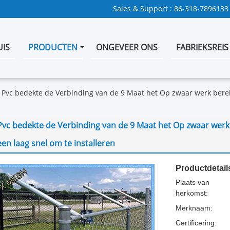
Sales & Support :
86-318-7896133
UIS
PRODUCTEN
ONGEVEER ONS
FABRIEKSREIS
Pvc bedekte de Verbinding van de 9 Maat het Op zwaar werk ber
Pvc bedekte de Verbinding van de 9 Maat het Op zwaar wer
een laag snel om te installeren
Productdetail
Plaats van
herkomst:
Merknaam:
Certificering: