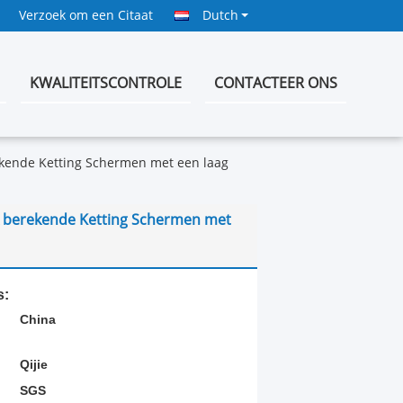
Verzoek om een Citaat
Dutch
KWALITEITSCONTROLE
CONTACTEER ONS
ekende Ketting Schermen met een laag
k berekende Ketting Schermen met
s:
China
Qijie
SGS