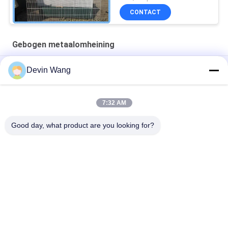
Gelaste Draad voor
CONTACT
Speelplaats met een laag
Gebogen metaalomheining
3D gebogen gelast draadnet Tuingrens Groen
Devin Wang
Gelast Draadgaas Metaal 3D Tuinafscherm
7:32 AM
PVC-gecoat gegalvaniseerd 3D gebogen gelast hekpaneel
voor tuin of boerderij
Good day, what product are you looking for?
populaire categorieën
Alle
Geperforeerde 
Strekmetaal
Metalen Mesh
Metalen Gaas
Gaas Machine