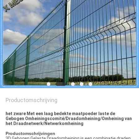
Productomschrijving
het zware Met een laag bedekte maatpoeder laste de
Gebogen Omheiningscomité/Draadomheining/Omheining van
het Draadnetwerk/Netwerkomheining
Productomschrijvingen
3D Gebogen Gelaste Draadomheining is een combinatie draden