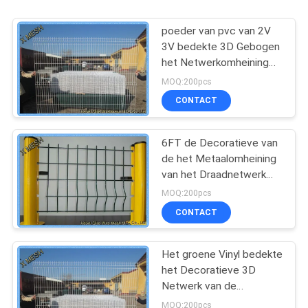
poeder van pvc van 2V
3V bedekte 3D Gebogen
het Netwerkomheining
50*200mm van de
MOQ:200pcs
Metaalomheining Gelaste
CONTACT
Draad met een laag
6FT de Decoratieve van
de het Metaalomheining
van het Draadnetwerk
Gebogen Groene Vinyl
MOQ:200pcs
Met een laag bedekte
CONTACT
Nylon 3D Grens
Het groene Vinyl bedekte
het Decoratieve 3D
Netwerk van de
Omheiningscomités
MOQ:200pcs