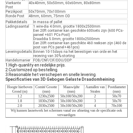
Vierkante
40x40mm, 50x50mm, 60x60mm, 80x80mm
Post
Perzikpost
50x70mm, 70x100mm
Ronde Post
48mm, 60mm, 75mm OD
Pakketdetails
In massa of pallet
Ladingsaantal
1.wire-dia 4.0mm, grootte 1800x2500mm
Een 20ft container kan geschikte 600sets zijn (600 PCs-
paneel +601 PCs-Post)
Draaddia 5.0mm, grootte 1800x2500mm
Een 20ft container kan geschikte 460 reeksen zijn (460 de
post van PCs panel+461pcs)
Leveringsdetails:
Binnen 10-15days na het bevestigen van orde en het
receving van 30%-storting
Handelsmanier
FOB/CNF/CIF/DDU/DDP
1.High-quanlity en redelijke prijs.
2.Customized op bestelling.
3.Reasonable het verschepen en snelle levering.
Specificaties van 3D Gebogen Gelaste Draadomheining
Hoogte hierboven
Comité Grootte
Maaswijdte
Aantallen van
Postdiameter
Grond (m)
(mm)
(mm)
Stralen
(mm)
1.2
1230x2500
50x100/50x200
2
50x70
1.8
1830x2500
50x100/50x200
3
50x70
2.0
2030x2500
50x100/50x200
4
70x100
Wij kunnen lasnetwerk het schermen vanaf uw afmeting van de specificatie ook
vervaardigen