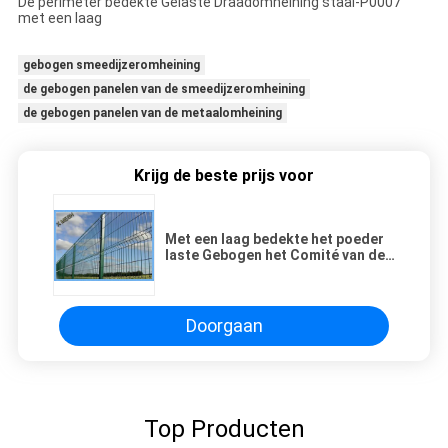
De perimeter bedekte Gelaste Draadomheining staal-P0007
met een laag
gebogen smeedijzeromheining
de gebogen panelen van de smeedijzeromheining
de gebogen panelen van de metaalomheining
Krijg de beste prijs voor
Met een laag bedekte het poeder
laste Gebogen het Comité van de
Metaalomheining Zware
Thermisch behandelde Maat
Doorgaan
Top Producten