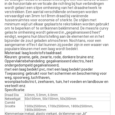
in de horizontale en verticale die richting bij hun verbindingen
wordt gelast een stijve omheining van het draadnetwerk te
verstrekken. Een aantal verschillende ontwerpen worden
vervaardigd van 3mm tot 8mm draad bij variërende
tussenruimtes voor economie of sterkte. De stijlen met
minimum wijd uit elkaar geplaatste rekstokken worden gebruikt
om te beperken of te ontkennen beklimmend. De meeste curvy
gelaste omheining wordt geleverd in „gegalvaniseerd heet“
eindigt, wegens hun blootstelling aan de elementen en in het
bijzonder de zout geladen atmosferen. Nochtans, voor een
aangenamer effect dat kunnen zij poeder zijn in een waaier van
populaire kleuren met een laag wordt bedekt.
Materiaal: laag koolstofstaaldraad.
Kleuren: groene, gele, zwarte, rode, donkere bruine enz.
Oppervlaktebehandeling: gegalvaniseerd electro, heet
ondergedompeld gegalvaniseerd,
met een laag bedekt pvc, met een laag bedekt poeder
Toepassing: gebruikt voor het schermen en bescherming voor
weg, spoorweg, luchthaven,
woonplaatsdistrict, zeehaven, tuin, het voeden en landbouw en
veeteelt enz.
Specificatie:
Draad Dia
4.0mm, 5.0mm, 6.0mm
Netwerkgat
50x100mm, 50x150mm, 50x200mm
Comité
Grootte
1500x2500mm, 1700x2500mm, 1800x2500mm,
1800x3000mm
Klemmentype
metaal, plastic vierkant, de klemmen van „M“