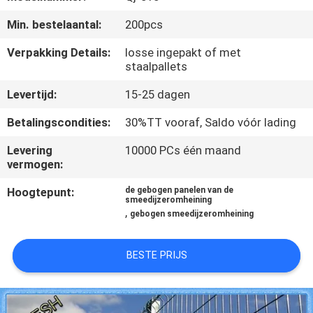
CONTACTEER
Min. bestelaantal:
200pcs
ONS
Verpakking Details:
losse ingepakt of met
staalpallets
VERZOEK
Levertijd:
15-25 dagen
OM EEN
CITAAT
Betalingscondities:
30%TT vooraf, Saldo vóór lading
Levering
10000 PCs één maand
SITEMAP
vermogen:
Hoogtepunt:
de gebogen panelen van de
smeedijzeromheining
PRIVACY
,
gebogen smeedijzeromheining
POLICY
BESTE PRIJS