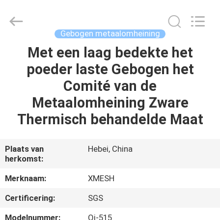
Wire
Mesh
MFG
Co.,
Ltd.
Gebogen metaalomheining
All
Rights
Reserved.
Met een laag bedekte het
HUIS
poeder laste Gebogen het
PRODUCTEN
Comité van de
Metaalomheining Zware
ONGEVEER
Thermisch behandelde Maat
ONS
Plaats van
Hebei, China
herkomst:
FABRIEKSREIS
Merknaam:
XMESH
KWALITEITSCONTROLE
Certificering:
SGS
Modelnummer:
Qj-515