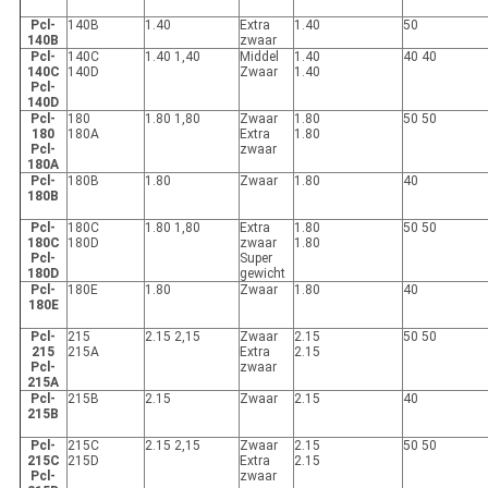
Pcl-
140B
1.40
Extra
1.40
50
140B
zwaar
Pcl-
140C
1.40 1,40
Middel
1.40
40 40
140C
140D
Zwaar
1.40
Pcl-
140D
Pcl-
180
1.80 1,80
Zwaar
1.80
50 50
180
180A
Extra
1.80
Pcl-
zwaar
180A
Pcl-
180B
1.80
Zwaar
1.80
40
180B
Pcl-
180C
1.80 1,80
Extra
1.80
50 50
180C
180D
zwaar
1.80
Pcl-
Super
180D
gewicht
Pcl-
180E
1.80
Zwaar
1.80
40
180E
Pcl-
215
2.15 2,15
Zwaar
2.15
50 50
215
215A
Extra
2.15
Pcl-
zwaar
215A
Pcl-
215B
2.15
Zwaar
2.15
40
215B
Pcl-
215C
2.15 2,15
Zwaar
2.15
50 50
215C
215D
Extra
2.15
Pcl-
zwaar