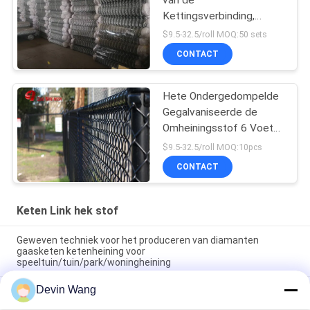
Kettingsverbinding,
Diamantnetwerk die de
$9.5-32.5/roll MOQ:50 sets
Lage Draad van het
CONTACT
Koolstofijzer schermen
Hete Ondergedompelde
Gegalvaniseerde de
Omheiningsstof 6 Voet
Groene Kleur 9 van de
$9.5-32.5/roll MOQ:10pcs
Kettingsverbinding Maat
CONTACT
Keten Link hek stof
Geweven techniek voor het produceren van diamanten
gaasketen ketenheining voor
speeltuin/tuin/park/woningheining
Devin Wang
Gegalvaniseerde diamanten gaas hek rollen Tennisbaan
hekwerk