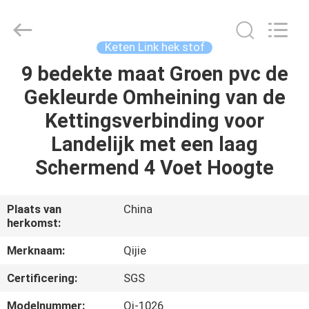
Wire
Mesh
MFG
Co.,
Ltd.
Keten Link hek stof
All
Rights
Reserved.
9 bedekte maat Groen pvc de
HUIS
Gekleurde Omheining van de
PRODUCTEN
Kettingsverbinding voor
Landelijk met een laag
ONGEVEER
Schermend 4 Voet Hoogte
ONS
Plaats van
China
herkomst:
FABRIEKSREIS
Merknaam:
Qijie
KWALITEITSCONTROLE
Certificering:
SGS
Modelnummer:
Qj-1026