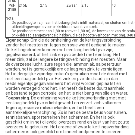
215D
Pcl-
215E
2.15
Zwaar
2.15
40
215E
Nota:
De posthoogten zijn van het belangrijkste infill materiaal, en sluiten om het
uitbreidingswapens voor prikkeldraad wordt verstrekt.
De posthoogte meer dan 1,80 m (omvat 1,80 m), de bovenkant van de omhe
prikkeldraad aangezwengeld hebben, die de hoogte verhogen met ong. 340
Eigenschap
:
Om die de omheining van de kettingsverbinding
zonder het roesten en tegen corrosie wordt gediend te maken.
De kettingsdraden kunnen met een laag bedekt pvc zijn,
gegalvaniseerd, of het zink en pvc bedekt met een laag. Het
meer zink, zal de langere kettingsverbinding niet roesten. Maar
de overzeese lucht, zure regen die, ammoniak, salpeterzuur
worden, het is gemakkelijk om de laag van zink te vernietigen.
Het in dergelijke vijandige milieu's gebruiken moet de draad met
met een laag bedekt pvc. Het zink en pvc-de draad zijn dan
reeds eigenlijk gegalvaniseerd het vinyl worden geplaatst en
worden verzegeld rond het. Het heeft de beste duurzaamheid
en bestand tegen corrosie; en het is niet bang van olie en water.
Toepassing
:
De omheining van de kettingsverbinding met met
een laag bedekt pvc is lichtgewicht en verzet zich volkomen
tegen agressieve milieuinvloeden, en het heeft een
aantrekkelijke verschijning. Zo is het de beste keus voor tuinen,
tennisbanen, sportterreinen het schermen. En het is ook
geschikt om in het olieveld, overzees rond en kust van het zoute
overzees te gebruiken. Het groene of zwarte kettingsverbinding
schermen is ook geschikt om binnenhondpennen te creëren