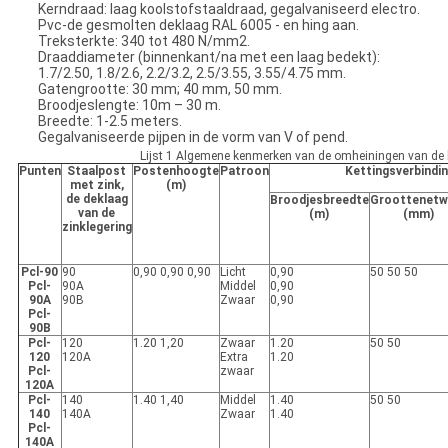
Kerndraad: laag koolstofstaaldraad, gegalvaniseerd electro.
Pvc-de gesmolten deklaag RAL 6005 - en hing aan.
Treksterkte: 340 tot 480 N/mm2.
Draaddiameter (binnenkant/na met een laag bedekt):
1.7/2.50, 1.8/2.6, 2.2/3.2, 2.5/3.55, 3.55/4.75 mm.
Gatengrootte: 30 mm; 40 mm, 50 mm.
Broodjeslengte: 10m – 30 m.
Breedte: 1-2.5 meters.
Gegalvaniseerde pijpen in de vorm van V of pend.
Lijst 1 Algemene kenmerken van de omheiningen van de k
Punten
Staalpost
Postenhoogte
Patroon
Kettingsverbindi
met zink,
(m)
de deklaag
Broodjesbreedte
Groottenetw
van de
(m)
(mm)
zinklegering
Pcl-90
90
0,90 0,90 0,90
Licht
0,90
50 50 50
Pcl-
90A
Middel
0,90
90A
90B
Zwaar
0,90
Pcl-
90B
Pcl-
120
1.20 1,20
Zwaar
1.20
50 50
120
120A
Extra
1.20
Pcl-
zwaar
120A
Pcl-
140
1.40 1,40
Middel
1.40
50 50
140
140A
Zwaar
1.40
Pcl-
140A