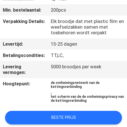
CONTACTEER
Min. bestelaantal:
200pcs
ONS
Verpakking Details:
Elk broodje dat met plastic film en
weefselzakken samen met
VERZOEK
toebehoren wordt verpakt
OM EEN
Levertijd:
15-25 dagen
CITAAT
Betalingscondities:
TT,LC,
SITEMAP
Levering
5000 broodjes per week
vermogen:
Hoogtepunt:
de omheiningsnetwerk van de
PRIVACY
kettingsverbinding
,
POLICY
het scherm van de de omheiningsprivacy van
de kettingsverbinding
BESTE PRIJS