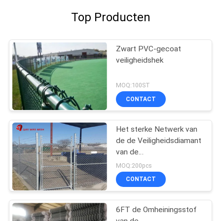
Top Producten
Zwart PVC-gecoat
veiligheidshek
MOQ:100ST
CONTACT
Het sterke Netwerk van
de de Veiligheidsdiamant
van de
Kettingsverbinding
MOQ:200pcs
CONTACT
6FT de Omheiningsstof
van de