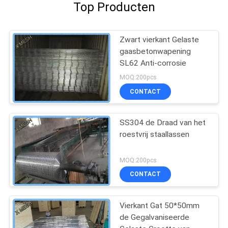
Top Producten
Zwart vierkant Gelaste
gaasbetonwapening
SL62 Anti-corrosie
MOQ:200pcs
CONTACT
SS304 de Draad van het
roestvrij staallassen
MOQ:200pcs
CONTACT
Vierkant Gat 50*50mm
de Gegalvaniseerde