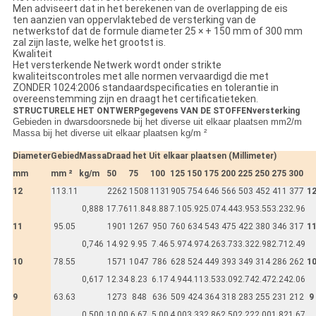
Men adviseert dat in het berekenen van de overlapping de eis
ten aanzien van oppervlaktebed de versterking van de
netwerkstof dat de formule diameter 25 × + 150 mm of 300 mm
zal zijn laste, welke het grootst is.
Kwaliteit
Het versterkende Netwerk wordt onder strikte
kwaliteitscontroles met alle normen vervaardigd die met
ZONDER 1024:2006 standaardspecificaties en tolerantie in
overeenstemming zijn en draagt het certificatieteken.
STRUCTURELE HET ONTWERPgegevens VAN DE STOFFENversterking
Gebieden in dwarsdoorsnede bij het diverse uit elkaar plaatsen mm2/m
Massa bij het diverse uit elkaar plaatsen kg/m ²
Diameter
Gebied
Massa
Draad het Uit elkaar plaatsen (Millimeter)
mm
mm ²
kg/m
50
75
100
125
150
175
200
225
250
275
300
12
113.11
2262
1508
1131
905
754
646
566
503
452
411
377
1
0,888
17.76
11.84
8.88
7.10
5.92
5.07
4.44
3.95
3.55
3.23
2.96
11
95.05
1901
1267
950
760
634
543
475
422
380
346
317
1
0,746
14.92
9.95
7.46
5.97
4.97
4.26
3.73
3.32
2.98
2.71
2.49
10
78.55
1571
1047
786
628
524
449
393
349
314
286
262
1
0,617
12.34
8.23
6.17
4.94
4.11
3.53
3.09
2.74
2.47
2.24
2.06
9
63.63
1273
848
636
509
424
364
318
283
255
231
212
9
0,500
10.00
6.67
5.00
4.00
3.33
2.86
2.50
2.22
2.00
1.82
1.67