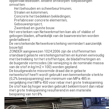
oppervlaktebedden. Andere ontworpen toepassingen
omvatten:
Het behouden en scheerbeurtmuren;
Stralen en kolommen;
Concrete het bedekken bekledingen;
Prefabriceer concrete elementen;
Gebouwenproject;
Zwembad en gunite bouw.
Het versterken van Netwerkmatten kan als of vlakke of
gebogen bladen, afhankelijk van de baanvereisten worden
gedetailleerd.
De versterkende Netwerkversterking vermindert aanzienlijk
bouwtijd.
ZONDER aangewezen 1024:2006 zijn de stoffenmatten
standaard gelaste versterkingsmatten en kunnen eenvoudig
met betrekking tot het stoffentype, de bladafmetingen en
de buigende vormcodes (de verwijzing is de nominale massa
van de stof in kg/m2 × 100) worden gepland.
De koudgewalste misvormde draad die in gelaste
netwerkstof heeft wordt gebruikt een kenmerkende sterkte
(0,2% bewijsspanning) een minimum van MPa 485 in
vergelijking met MPa 450 voor rebar met grote trekspanning.
De stof kan bij hoger worden gebruikt beklemtoont dan rebar
met grote trekspanning resulterend in een materiële
besparing van tot 8%.