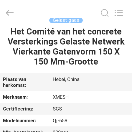
Wire
Mesh
MFG
Co.,
Ltd.
Gelast gaas
All
Rights
Reserved.
Het Comité van het concrete
HUIS
Versterkings Gelaste Netwerk
PRODUCTEN
Vierkante Gatenvorm 150 X
150 Mm-Grootte
ONGEVEER
ONS
Plaats van
Hebei, China
herkomst:
FABRIEKSREIS
Merknaam:
XMESH
Certificering:
SGS
KWALITEITSCONTROLE
Modelnummer:
Qj-658