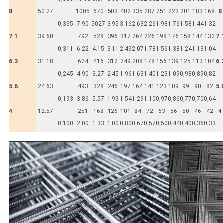
8
50.27
1005
670
503
402
335
287
251
223
201
183
168
8
0,395
7.90
5027
3.95
3.16
2.63
2.26
1.98
1.76
1.58
1.44
1.32
7.1
39.60
792
528
396
317
264
226
198
176
158
144
132
7.
0,311
6.22
4.15
3.11
2.49
2.07
1.78
1.56
1.38
1.24
1.13
1.04
6.3
31.18
624
416
312
249
208
178
156
139
125
113
104
6.
0,245
4.90
3.27
2.45
1.96
1.63
1.40
1.23
1.09
0,98
0,89
0,82
5.6
24.63
493
328
246
197
164
141
123
109
99
90
82
5.
0,193
3.86
5.57
1.93
1.54
1.29
1.10
0,97
0,86
0,77
0,70
0,64
4
12.57
251
168
126
101
84
72
63
56
50
46
42
4
0,100
2.00
1.33
1.00
0,80
0,67
0,57
0,50
0,44
0,40
0,36
0,33