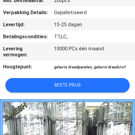
Min. bestelaantal:
200pcs
CONTACTEER
ONS
Verpakking Details:
Gepalletiseerd
Levertijd:
15-25 dagen
VERZOEK
Betalingscondities:
TT,LC,
OM EEN
Levering
10000 PCs één maand
CITAAT
vermogen:
Hoogtepunt:
,
gelaste draadpanelen
gelaste draadstof
SITEMAP
BESTE PRIJS
PRIVACY
POLICY