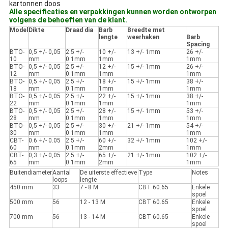
kartonnen doos
Alle specificaties en verpakkingen kunnen worden ontworpen
volgens de behoeften van de klant.
Model
Dikte
Draad dia
Barb
Breedte met
lengte
weerhaken
Barb
Spacing
BTO-
0,5 +/- 0,05
2.5 +/-
10 +/-
13 +/- 1mm
26 +/-
10
mm
0.1mm
1mm
1mm
BTO-
0,5 +/- 0,05
2.5 +/-
12 +/-
15 +/- 1mm
26 +/-
12
mm
0.1mm
1mm
1mm
BTO-
0,5 +/- 0,05
2.5 +/-
18 +/-
15 +/- 1mm
38 +/-
18
mm
0.1mm
1mm
1mm
BTO-
0,5 +/- 0,05
2.5 +/-
22 +/-
15 +/- 1mm
38 +/-
22
mm
0.1mm
1mm
1mm
BTO-
0,5 +/- 0,05
2.5 +/-
28 +/-
15 +/- 1mm
53 +/-
28
mm
0.1mm
1mm
1mm
BTO-
0,5 +/- 0,05
2.5 +/-
30 +/-
21 +/- 1mm
54 +/-
30
mm
0.1mm
1mm
1mm
CBT-
0.6 +/- 0.05
2.5 +/-
60 +/-
32 +/- 1mm
102 +/-
60
mm
0.1mm
2mm
1mm
CBT-
0,3 +/- 0,05
2.5 +/-
65 +/-
21 +/- 1mm
102 +/-
65
mm
0.1mm
2mm
1mm
Buitendiameter
Aantal
De uiterste effectieve
Type
Notes
loops
lengte
450 mm
33
7 - 8 M
CBT 60.65
Enkele
spoel
500 mm
56
12 - 13 M
CBT 60.65
Enkele
spoel
700 mm
56
13 - 14 M
CBT 60.65
Enkele
spoel