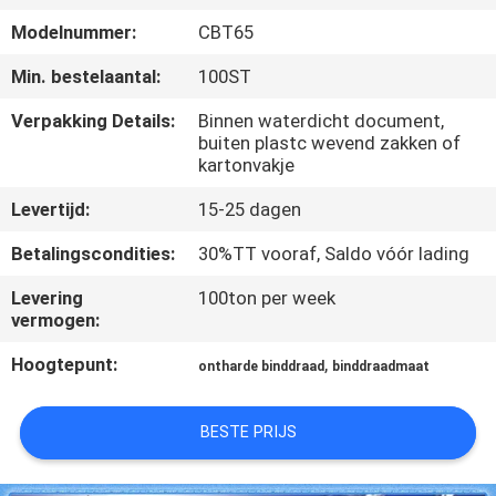
CONTACTEER
Modelnummer:
CBT65
ONS
Min. bestelaantal:
100ST
VERZOEK
Verpakking Details:
Binnen waterdicht document,
buiten plastc wevend zakken of
OM EEN
kartonvakje
CITAAT
Levertijd:
15-25 dagen
Betalingscondities:
30%TT vooraf, Saldo vóór lading
SITEMAP
Levering
100ton per week
vermogen:
PRIVACY
Hoogtepunt:
,
POLICY
ontharde binddraad
binddraadmaat
BESTE PRIJS