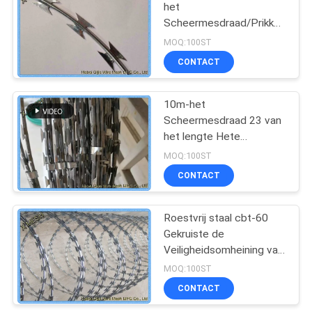
het
Scheermesdraad/Prikkeldraad
van het Typeconcertina
MOQ:100ST
Veiligheidsomheining
CONTACT
10m-het
Scheermesdraad 23 van
het lengte Hete
Ondergedompelde
MOQ:100ST
Gegalvaniseerde
CONTACT
Concertina Lijnen
Roestvrij staal cbt-60
Gekruiste de
Veiligheidsomheining van
de Scheermesdraad met
MOQ:100ST
Klemmen
CONTACT