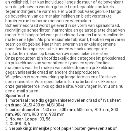
en veiligheid. Het kan individueel langs de muur of de bovenkant
van de gebouwen worden gebruikt om bepaalde obstakels
tegen indringers te vormen. Het wordt ook vaak gebruikt langs
de bovenkant van de metalen hekken en biedt versterkte
barrières met scherpe messen en weerhaken.
Scheermesdraad wordt geleverd in de vorm van spiraaldraad,
rechtlijnige scheerlinten, harmonica en gelaste platte draad van
mesh. Het bladprofiel voor prikkeldraad varieert in verschillende
maten en stijlen. Als professionele fabrikant, hebben wij ervaren
team op dit gebied. Naast het leveren van enkele algemene
specificaties op deze site, kunnen we ook aangepaste
producten maken op basis van uw specifieke vereisten.
Onze producten zijn hoofdzakelijk drie categorieën: prikkeldraad
en prikkeldraad van verschillende typen en specificaties;
machines voor het maken van prikkeldraad en prikkeldraad;
gegalvaniseerde draad en andere draadproducten.
Wij geloven in samenwerking op lange termijn en effectieve
communicatie. Voor specifieke informatie kunt u klikken op
onze gerelateerde links op deze site. Voor vragen kunt u ons nu
een e-mail sturen.
Specificatie
1,
materiaal
: hot-dip gegalvaniseerd vel en draad of rvs sheet
en draad (ALSI 430 en ALSI 304)
2,
buitendiameter
: 450 mm, 500 mm, 600 mm, 700 mm, 800
mm, 900 mm, 960 mm, 980 mm
3,
No. van Loops
: 33, 56
4,
CLIPS
: 3, 5
5,
verpakking:
innerlijke proof papier, buiten geweven zak of