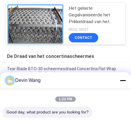
Het gelaste
Gegalvaniseerde het
Prikkeldraad van het
Concertinascheermes
MOQ:100ST
Schermen met Lijnen
CONTACT
De Draad van het concertinascheermes
Tear Blade BTO-30 scheermesdraad Concertina Flat Wrap
scheermesdraad hekwerk
Devin Wang
PVC roestvrij staal Concertina Razor Barbed Wire Bto-16 18 22
60 Cbt-65 Zaandraad Prijs
1:20 PM
PVC-gecoate beveiliging Razor Wire Mesh hek Concertina
Razor prikkeldraad
Good day, what product are you looking for?
populaire categorieën
Alle