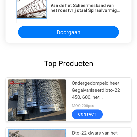
Van de het Scheermesband van
het roestvrij staal Spiraalvormige
Concertina Ondergedompeld de
Draad Heet Met weerhaken
Gegalvaniseerd
Doorgaan
Top Producten
Ondergedompeld heet
Gegalvaniseerd bto-22
450, 600, het
Prikkeldraad van het
MOQ:200pcs
Concertinascheermes
CONTACT
Bto-22 dwars van het