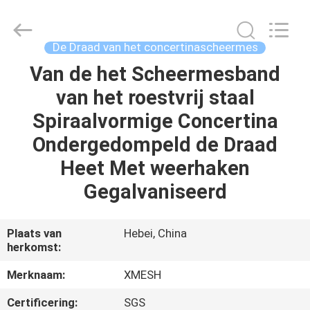
Wire
Mesh
MFG
Co.,
Ltd.
De Draad van het concertinascheermes
All
Rights
Reserved.
Van de het Scheermesband
HUIS
van het roestvrij staal
PRODUCTEN
Spiraalvormige Concertina
Ondergedompeld de Draad
ONGEVEER
Heet Met weerhaken
ONS
Gegalvaniseerd
FABRIEKSREIS
Plaats van
Hebei, China
herkomst:
KWALITEITSCONTROLE
Merknaam:
XMESH
Certificering:
SGS