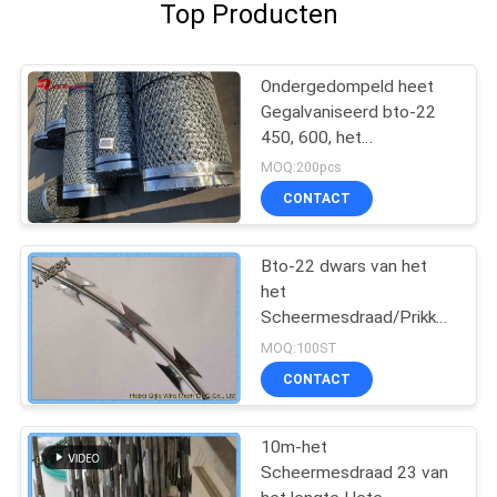
Top Producten
Ondergedompeld heet
Gegalvaniseerd bto-22
450, 600, het
Prikkeldraad van het
MOQ:200pcs
Concertinascheermes
CONTACT
Bto-22 dwars van het
het
Scheermesdraad/Prikkeldraad
van het Typeconcertina
MOQ:100ST
Veiligheidsomheining
CONTACT
10m-het
Scheermesdraad 23 van