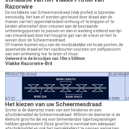
Razorwire
De installatie van Scheermesdraad (vlak profiel) is bijzonder
eenvoudig. Het kan of worden gesteund door draad aan de
manier van het oppervlaktedeel omhoog of te knippen of te
binden alternatief door steunen aan de bestaande
omheiningsposten te passen en dan in werking stellend een lijn
van steundraad door het hoogste gat van de steun en het te
weven door de Scheermesdraad.
Of manier kunnen wij u van de noodzakelijke verticale posten, de
spannende draad en het vastbouten voorzien om zelfpasvorm
aan een omheining toe te laten of muur.
Geleverd in de broodjes van 10m x 500mm
Vlakke Razorwire-Bril
PRODUCT
BLADstijl
BLADdikte
D
BT-22
0.5MM
2
Het kiezen van uw Scheermesdraad
Groter is de diameter meer van een hindernis en een
afschrikmiddel de Scheermesdraad. 450mm de diameter is de
kleinste grootte die wij voor binnenlandse typetoepassingen
hebben geadviseerd. Deze grootte is normaal een adequaat
afschrikmiddel en ook het gemakkelijkst te passen aangezien