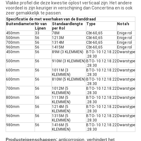
Vlakke profiel die deze kwestie oplost verticaal zijn. Het andere
voordeel is zijn keuriger in verschijning dan Concertina en is ook
zeer gemakkelijk te passen.
Specificatie de met weerhaken van de Banddraad
Buitendiameter
Nr van
Standaardlengte
Type
Nota's
Lijnen
per Rol
450mm
33
78M
Cbt-60,65
Enige rol
500mm
56
1213M
Cbt-60,65
Enige rol
700mm
56
1314M
Cbt-60,65
Enige rol
960mm
56
1415M
Cbt-60,65
Enige rol
450mm
56
89M (3 KLEMMEN)
BTO- 10.12.18.22
Dwarstype
.28.30
500mm
56
910M (3 KLEMMEN)
BTO- 10.12.18.22
Dwarstype
.28.30
600mm
56
1011M (3
BTO- 10.12.18.22
Dwarstype
KLEMMEN)
.28.30
600mm
56
810M (5 KLEMMEN)
BTO- 10.12.18.22
Dwarstype
.28.30
700mm
56
1012M (5
BTO- 10.12.18.22
Dwarstype
KLEMMEN)
.28.30
800mm
56
1113M (5
BTO- 10.12.18.22
Dwarstype
KLEMMEN)
.28.30
900mm
56
1214M (5
BTO- 10.12.18.22
Dwarstype
KLEMMEN)
.28.30
960mm
56
1315M (5
BTO- 10.12.18.22
Dwarstype
KLEMMEN)
.28.30
980mm
56
1416M (5
BTO- 10.12.18.22
Dwarstype
KLEMMEN)
.28.30
Producteigenschappen:
anticorrosion, verhindert het