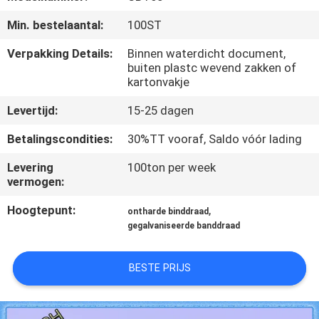
CONTACTEER
Min. bestelaantal:
100ST
ONS
Verpakking Details:
Binnen waterdicht document,
buiten plastc wevend zakken of
VERZOEK
kartonvakje
OM EEN
Levertijd:
15-25 dagen
CITAAT
Betalingscondities:
30%TT vooraf, Saldo vóór lading
SITEMAP
Levering
100ton per week
vermogen:
Hoogtepunt:
,
PRIVACY
ontharde binddraad
gegalvaniseerde banddraad
POLICY
BESTE PRIJS