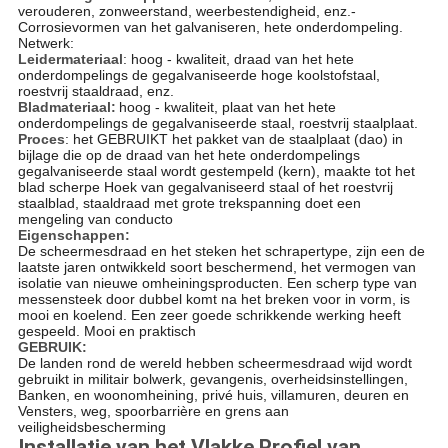
verouderen, zonweerstand, weerbestendigheid, enz.-
Corrosievormen van het galvaniseren, hete onderdompeling.
Netwerk:
Leidermateriaal
: hoog - kwaliteit, draad van het hete
onderdompelings de gegalvaniseerde hoge koolstofstaal,
roestvrij staaldraad, enz.
Bladmateriaal:
hoog - kwaliteit, plaat van het hete
onderdompelings de gegalvaniseerde staal, roestvrij staalplaat.
Proces
: het GEBRUIKT het pakket van de staalplaat (dao) in
bijlage die op de draad van het hete onderdompelings
gegalvaniseerde staal wordt gestempeld (kern), maakte tot het
blad scherpe Hoek van gegalvaniseerd staal of het roestvrij
staalblad, staaldraad met grote trekspanning doet een
mengeling van conducto
Eigenschappen:
De scheermesdraad en het steken het schrapertype, zijn een de
laatste jaren ontwikkeld soort beschermend, het vermogen van
isolatie van nieuwe omheiningsproducten. Een scherp type van
messensteek door dubbel komt na het breken voor in vorm, is
mooi en koelend. Een zeer goede schrikkende werking heeft
gespeeld. Mooi en praktisch
GEBRUIK:
De landen rond de wereld hebben scheermesdraad wijd wordt
gebruikt in militair bolwerk, gevangenis, overheidsinstellingen,
Banken, en woonomheining, privé huis, villamuren, deuren en
Vensters, weg, spoorbarrière en grens aan
veiligheidsbescherming
Installatie van het Vlakke Profiel van