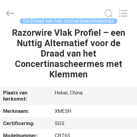
Wire
Mesh
MFG
Co.,
Ltd.
De Draad van het concertinascheermes
All
Rights
Reserved.
Razorwire Vlak Profiel – een
HUIS
Nuttig Alternatief voor de
PRODUCTEN
Draad van het
Concertinascheermes met
ONGEVEER
Klemmen
ONS
Plaats van
Hebei, China
herkomst:
FABRIEKSREIS
Merknaam:
XMESH
KWALITEITSCONTROLE
Certificering:
SGS
Modelnummer:
CBT65