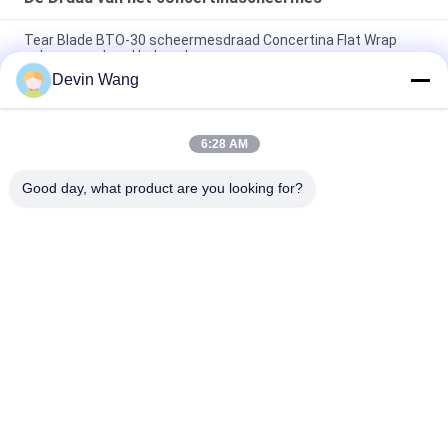
Tear Blade BTO-30 scheermesdraad Concertina Flat Wrap
scheermesdraad hekwerk
Devin Wang
PVC roestvrij staal Concertina Razor Barbed Wire Bto-16 18 22
60 Cbt-65 Zaandraad Prijs
6:28 AM
PVC-gecoate beveiliging Razor Wire Mesh hek Concertina
Razor prikkeldraad
Good day, what product are you looking for?
populaire categorieën
Alle
Geperforeerde 
Strekmetaal
Metalen Mesh
Metalen Gaas
Gaas Machine
Tijdelijke Gaas 
Gelast Gaas
Hekwerk