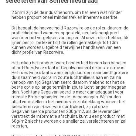
selecteren van Scheermesdraad
De diameter van de kerndraad:
2.5mm zijn de de industrienorm, om het even wat minder
hebben proportioneel minder trek en inherente sterkte.
Het aantal lijnen per rol
Dit bepaalt de hoeveelheid Razorwire op de rol en daarom de
profieldichtheid wanneer opgesteld, een belangrijk punt
wanneer het vergelijken van prijzen. Al onze rollen hebben 55
lijnen per rol, betekent dit de rollen gemakkelijk tot 10m
kunnen worden uitgebreid terwijl het handhaven van een
dicht profiel van Razorwire.
Roestvrij staal of Gegalvaniseerd?
Het milieu het product wordt opgesteld binnen kan bepalen
of het Roestvrije staal of Gegalvaniseerd de beste optie is.
Het roestvrije staal is aanzienlijk duurder maar biedt grotere
duurzaamheid vooral in zoute luchtmilieu's aan en zal na
verloop van tijd Gegalvaniseerd daarom makend tot het de
beste optie op lange termijn in zoute lucht langer meegaan
dan. Nochtans Gegalvaniseerd is meer dan adequaat voor
meeste Britse gebieden en de toepassingen. Wij zouden
altijd voorstellen u het niveau van zinkdeklaag wanneer het
selecteren van Razorwire controleert, zijn al onze
Gegalvaniseerde producten 200g/m2, als de leverancier
verstrekt de informatie afschuint, kunt u een product met
60g/m2 slechts worden die sneller zal verslechteren en zal
roesten.
Bladtype