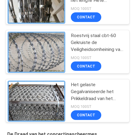
het lengte Hete
Ondergedompelde
MOQ:100ST
Gegalvaniseerde
CONTACT
Concertina Lijnen
Roestvrij staal cbt-60
Gekruiste de
Veiligheidsomheining van
de Scheermesdraad met
MOQ:100ST
Klemmen
CONTACT
Het gelaste
Gegalvaniseerde het
Prikkeldraad van het
Concertinascheermes
MOQ:100ST
Schermen met Lijnen
CONTACT
De Draad van het concertinascheermes