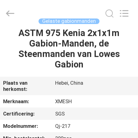
Wire
Mesh
MFG
Co.,
Ltd.
Gelaste gabionmanden
All
Rights
Reserved.
ASTM 975 Kenia 2x1x1m
HUIS
Gabion-Manden, de
PRODUCTEN
Steenmanden van Lowes
Gabion
ONGEVEER
ONS
Plaats van
Hebei, China
herkomst:
FABRIEKSREIS
Merknaam:
XMESH
Certificering:
SGS
KWALITEITSCONTROLE
Modelnummer:
Qj-217