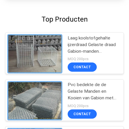
Top Producten
Laag koolstofgehalte
ijzerdraad Gelaste draad
Gabion-manden
Bevestigingsmuur 1 X 1
MOQ:200pcs
X 1 meter
CONTACT
Pvc bedekte de de
Gelaste Manden en
Kooien van Gabion met
Volgzame met een laag
MOQ:200pcs
AS/NZS 4671
CONTACT