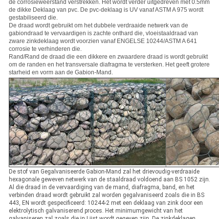
de corrosieweerstand verstrekken. Het wordt verder uitgedreven met 0.5mm
de dikke Deklaag van pvc. De pvc-deklaag is UV vanaf ASTM A 975 wordt
gestabiliseerd die.
De draad wordt gebruikt om het dubbele verdraaide netwerk van de
gabiondraad te vervaardigen is zachte onthard die, vloeistaaldraad van
zware zinkdeklaag wordt voorzien vanaf ENGELSE 10244/ASTM A 641
corrosie te verhinderen die.
Rand/Rand de draad die een dikkere en zwaardere draad is wordt gebruikt
om de randen en het transversale diafragma te versterken. Het geeft grotere
starheid en vorm aan de Gabion-Mand.
De stof van Gegalvaniseerde Gabion-Mand zal het drievoudig-verdraaide
hexagonale geweven netwerk van de staaldraad voldoend aan BS 1052 zijn.
Al die draad in de vervaardiging van de mand, diafragma, band, en het
verbinden draad wordt gebruikt zal worden gegalvaniseerd zoals die in BS
443, EN wordt gespecificeerd: 10244-2 met een deklaag van zink door een
elektrolytisch galvaniserend proces. Het minimumgewicht van het
galvaniseren zal zoals die in Lijst wordt gegeven zijn. De zinkdeklagen