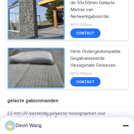
de 50x50mm Gelaste
Matras van
Netwerkgabion/de
Gelaste Gabion-Doos van
MOQ:200pcs
de Steenkooi
CONTACT
Hete Ondergedompelde
Gegalvaniseerde
Hexagonale Geweven
Verdraaid het
MOQ:200pcs
Netwerk8x10 Dubbel van
CONTACT
Staalgabion
gelaste gabionmanden
2,5 mm UV-bestendig polyester honingraatnet voor
erosiebestrijding en taludbescherming
Devin Wang
Gabionnet voor hellingbescherming, thermisch verzinkt