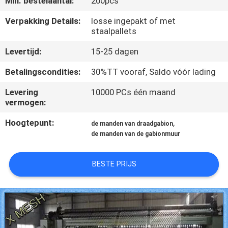
Min. bestelaantal:
200pcs
CONTACTEER
ONS
Verpakking Details:
losse ingepakt of met
staalpallets
Levertijd:
15-25 dagen
VERZOEK
OM EEN
Betalingscondities:
30%TT vooraf, Saldo vóór lading
CITAAT
Levering
10000 PCs één maand
vermogen:
SITEMAP
Hoogtepunt:
,
de manden van draadgabion
de manden van de gabionmuur
PRIVACY
BESTE PRIJS
POLICY