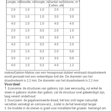
Lengte, m
Breedte, m
Hoogte, m
Aantal van
Volume, m ³
Cellen, elk
2.0
1.0
1.0
2.0
2.0
3.0
1.0
1.0
3.0
3.0
4.0
1.0
1.0
4.0
4.0
2.0
1.0
0,5
2.0
1.0
3.0
1.0
0,5
3.0
1.5
4.0
1.0
0,5
4.0
2.0
2.0
1.0
0,3
2.0
0,6
3.0
1.0
0,3
3.0
0,9
4.0
1.0
0,3
4.0
1.2
matras/Gabion-Matras van een hexagonaal dubbel verdraaid draadnetwerk
wordt gemaakt met een netwerktype 6x8 die. De diameter van het
draadnetwerk is 2,2 mm. De diameter van het draadnetwerk is 2,2 mm.
Voordeel:
1.
Economie: de structuren van gabions zijn zeer eenvoudig, vul enkel de
steen in gabions sluiten dan gabion, zal de structuur snel gebeëindigd zijn,
laag vereist onderhoud.
2. Duurzaam: de gegalvaniseerde draad, het kon zich tegen natuurlijk
verzetten vernietigt en corrosie enz., zodat is de het levenstijd langer.
3. De modder in de stenen is goed voor installatie het groeien. Gemengd om