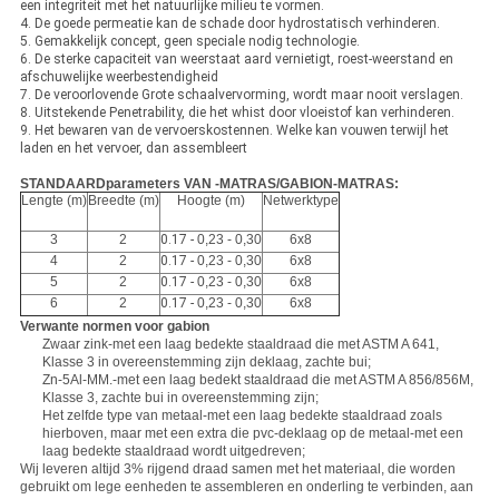
een integriteit met het natuurlijke milieu te vormen.
4. De goede permeatie kan de schade door hydrostatisch verhinderen.
5. Gemakkelijk concept, geen speciale nodig technologie.
6. De sterke capaciteit van weerstaat aard vernietigt, roest-weerstand en
afschuwelijke weerbestendigheid
7. De veroorlovende Grote schaalvervorming, wordt maar nooit verslagen.
8. Uitstekende Penetrability, die het whist door vloeistof kan verhinderen.
9. Het bewaren van de vervoerskostennen. Welke kan vouwen terwijl het
laden en het vervoer, dan assembleert
STANDAARDparameters VAN -MATRAS/GABION-MATRAS:
Lengte (m)
Breedte (m)
Hoogte (m)
Netwerktype
3
2
0.17 -
0,23 - 0,30
6x8
4
2
0.17 -
0,23 - 0,30
6x8
5
2
0.17 -
0,23 - 0,30
6x8
6
2
0.17 -
0,23 - 0,30
6x8
Verwante normen voor gabion
Zwaar zink-met een laag bedekte staaldraad die met ASTM A 641,
Klasse 3 in overeenstemming zijn deklaag, zachte bui;
Zn-5Al-MM.-met een laag bedekt staaldraad die met ASTM A 856/856M,
Klasse 3, zachte bui in overeenstemming zijn;
Het zelfde type van metaal-met een laag bedekte staaldraad zoals
hierboven, maar met een extra die pvc-deklaag op de metaal-met een
laag bedekte staaldraad wordt uitgedreven;
Wij leveren altijd 3% rijgend draad samen met het materiaal, die worden
gebruikt om lege eenheden te assembleren en onderling te verbinden, aan