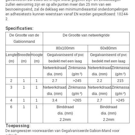
zullen eenvormig zijn en op alle punten meer dan 25 mm van een
besnoeiingseind, zal de deklaag een minimumdieaantal onderdompelingen
en adhesietests kunnen weerstaan vanaf EN worden gespecificeerd: 10244-
2.
Specificaties:
De Grootte van de
De Grootte van netwerkgride
Gabionmand
80x100mm
60x80mm
Lengte
Breedte
Hoogte
Gegalvaniseerd of pvc
Gegalvaniseerd of pvc
(m)
(m)
(m)
bedekt met een laag
bedekt met een laag
Netwerkdraad
Zinkmassa
Netwerkdraad
Zinkmassa
dia. (mm)
(g/m ²)
dia. (mm)
(g/m ²)
2
1
1
2.7
>
245
2.2
215
3
1
1
Netwerkdraad
Zinkmassa
Netwerkdraad
Zinkmassa
dia. (mm)
(g/m ²)
dia. (mm)
(g/m ²)
4
1
1
3.4
>
265
2.7
>
245
6
1
1
Binddraad
Binddraad
dia. (mm)
dia. (mm)
2.2mm
2.2mm
Toepassing:
De aangewezen voorwaarden van Gegalvaniseerde Gabion-Mand voor