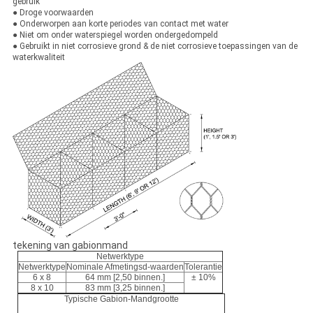
gebruik
● Droge voorwaarden
● Onderworpen aan korte periodes van contact met water
● Niet om onder waterspiegel worden ondergedompeld
● Gebruikt in niet corrosieve grond & de niet corrosieve toepassingen van de
waterkwaliteit
tekening van gabionmand
Netwerktype
Netwerktype
Nominale Afmetingsd-waarden
Tolerantie
6 x 8
64 mm [2,50 binnen.]
± 10%
8 x 10
83 mm [3,25 binnen.]
Typische Gabion-Mandgrootte