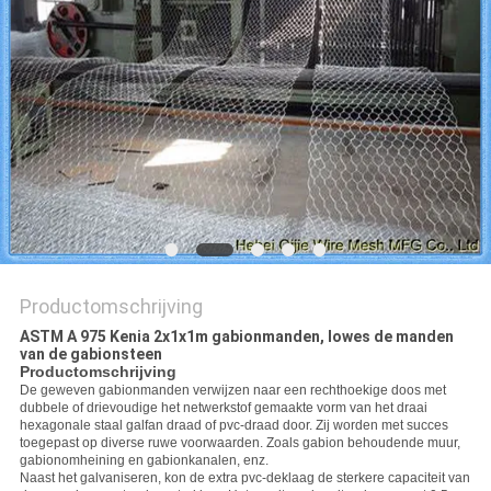
Productomschrijving
ASTM A 975 Kenia 2x1x1m gabionmanden, lowes de manden
van de gabionsteen
Productomschrijving
De geweven gabionmanden verwijzen naar een rechthoekige doos met
dubbele of drievoudige het netwerkstof gemaakte vorm van het draai
hexagonale staal galfan draad of pvc-draad door. Zij worden met succes
toegepast op diverse ruwe voorwaarden. Zoals gabion behoudende muur,
gabionomheining en gabionkanalen, enz.
Naast het galvaniseren, kon de extra pvc-deklaag de sterkere capaciteit van