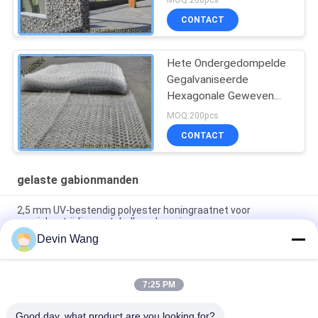
de Steenkooi
CONTACT
Hete Ondergedompelde
Gegalvaniseerde
Hexagonale Geweven
Verdraaid het
MOQ:200pcs
Netwerk8x10 Dubbel van
CONTACT
Staalgabion
gelaste gabionmanden
2,5 mm UV-bestendig polyester honingraatnet voor
erosiebestrijding en taludbescherming
Devin Wang
Gabionnet voor hellingbescherming, thermisch verzinkt
staaldraadgaas
7:25 PM
Gegalvaniseerd staaldraad met laag koolstofgehalte voor
waterbouwkundige projecten
Good day, what product are you looking for?