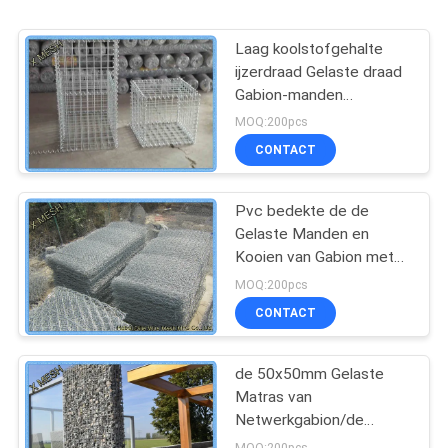
Laag koolstofgehalte
ijzerdraad Gelaste draad
Gabion-manden
Bevestigingsmuur 1 X 1
MOQ:200pcs
X 1 meter
CONTACT
Pvc bedekte de de
Gelaste Manden en
Kooien van Gabion met
Volgzame met een laag
MOQ:200pcs
AS/NZS 4671
CONTACT
de 50x50mm Gelaste
Matras van
Netwerkgabion/de
Gelaste Gabion-Doos van
MOQ:200pcs