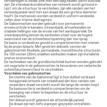
vervaardigen is zwaar zink-met een laag bedekt zacht buistaal
dat. De standaardcombinaties van netwerk wordt getoond in
Lijst. om de structuur te versterken, zijn alle randen van het
netwerkpaneel rand met een draad die een grotere diameter
heeft. De matrassen worden verdeeld in uniform verdeelde
cellen door interne diafragma's.
De Gabionmatten worden gebruikt voor permanente
erosiecontrole in kanalen, streambank, afvoerkanalen en
stabiele hellingen van de erosie van het aardoppervlak. De
steenbeperking binnen de eenheden staat voor de hogere
weerstand van de scheerbeurtspanning dan toe riprap.
De basis is verdeeld en gevuld in compartimenten met stenen
bij de projectplaats. Met gesloten deksels, vormen de
gabionmatten flexibele, permeabele, monolithische structuren.
De 100 voeten (30m) snakken eenheden maken zijn installatie
snel en economisch.
De technieken van de grondbiotechniek kunnen worden gebruikt
om vegetatie in de gabionmatten te bevorderen om verbeterde
scheerbeurtweerstand te verstrekken.
Voordelen van gabionmatten:
De sterkte van de Gabionmat ligt in hun dubbel verdraaid
hexagonaal netwerk van staaldraad dat door randen van
zwaardere draad versterkt wordt die langs de randen loopt.
De basissectie is verdeeld in compartimenten om de
beweging van steen te beperken en de structuur te
versterken.
Het deksel wordt geleverd als afzonderlijk paneel.
De draad zal niet zelfs wanneer gesneden ontrafelen.