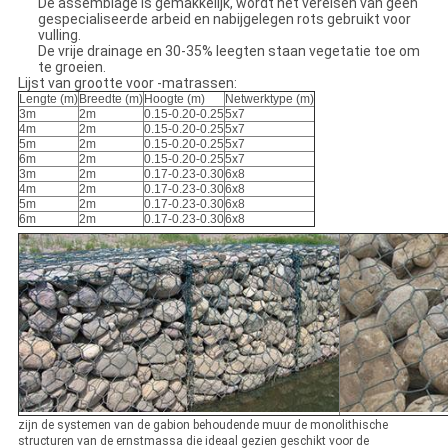
De assemblage is gemakkelijk, wordt het vereisen van geen
gespecialiseerde arbeid en nabijgelegen rots gebruikt voor
vulling.
De vrije drainage en 30-35% leegten staan vegetatie toe om
te groeien.
Lijst van grootte voor -matrassen:
Lengte (m)
Breedte (m)
Hoogte (m)
Netwerktype (m)
3m
2m
0.15-0.20-0.25
5x7
4m
2m
0.15-0.20-0.25
5x7
5m
2m
0.15-0.20-0.25
5x7
6m
2m
0.15-0.20-0.25
5x7
3m
2m
0.17-0.23-0.30
6x8
4m
2m
0.17-0.23-0.30
6x8
5m
2m
0.17-0.23-0.30
6x8
6m
2m
0.17-0.23-0.30
6x8
zijn de systemen van de gabion behoudende muur de monolithische
structuren van de ernstmassa die ideaal gezien geschikt voor de