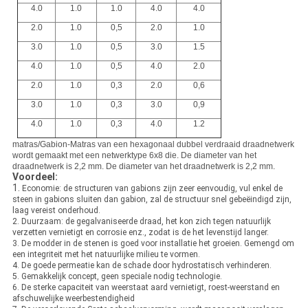
4.0
1.0
1.0
4.0
4.0
2.0
1.0
0,5
2.0
1.0
3.0
1.0
0,5
3.0
1.5
4.0
1.0
0,5
4.0
2.0
2.0
1.0
0,3
2.0
0,6
3.0
1.0
0,3
3.0
0,9
4.0
1.0
0,3
4.0
1.2
matras/Gabion-Matras van een hexagonaal dubbel verdraaid draadnetwerk
wordt gemaakt met een netwerktype 6x8 die. De diameter van het
draadnetwerk is 2,2 mm. De diameter van het draadnetwerk is 2,2 mm.
Voordeel:
1.
Economie: de structuren van gabions zijn zeer eenvoudig, vul enkel de
steen in gabions sluiten dan gabion, zal de structuur snel gebeëindigd zijn,
laag vereist onderhoud.
2. Duurzaam: de gegalvaniseerde draad, het kon zich tegen natuurlijk
verzetten vernietigt en corrosie enz., zodat is de het levenstijd langer.
3. De modder in de stenen is goed voor installatie het groeien. Gemengd om
een integriteit met het natuurlijke milieu te vormen.
4. De goede permeatie kan de schade door hydrostatisch verhinderen.
5. Gemakkelijk concept, geen speciale nodig technologie.
6. De sterke capaciteit van weerstaat aard vernietigt, roest-weerstand en
afschuwelijke weerbestendigheid