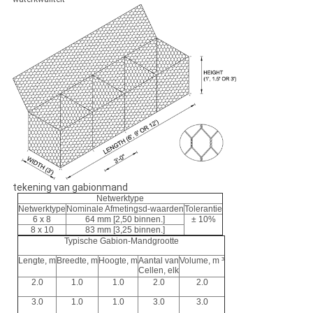
tekening van gabionmand
Netwerktype
Netwerktype
Nominale Afmetingsd-waarden
Tolerantie
6 x 8
64 mm [2,50 binnen.]
± 10%
8 x 10
83 mm [3,25 binnen.]
Typische Gabion-Mandgrootte
Lengte, m
Breedte, m
Hoogte, m
Aantal van
Volume, m ³
Cellen, elk
2.0
1.0
1.0
2.0
2.0
3.0
1.0
1.0
3.0
3.0