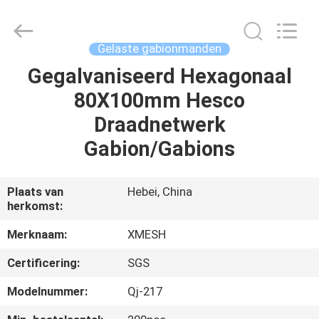
Wire
Mesh
MFG
Co.,
Ltd.
Gelaste gabionmanden
All
Rights
Reserved.
Gegalvaniseerd Hexagonaal
HUIS
80X100mm Hesco
PRODUCTEN
Draadnetwerk
Gabion/Gabions
ONGEVEER
ONS
Plaats van
Hebei, China
herkomst:
FABRIEKSREIS
Merknaam:
XMESH
Certificering:
SGS
KWALITEITSCONTROLE
Modelnummer:
Qj-217