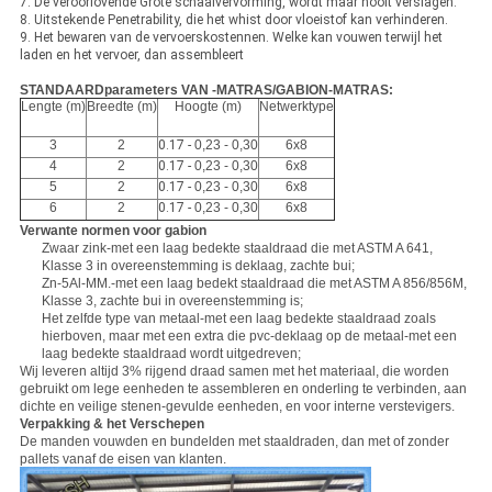
7. De veroorlovende Grote schaalvervorming, wordt maar nooit verslagen.
8. Uitstekende Penetrability, die het whist door vloeistof kan verhinderen.
9. Het bewaren van de vervoerskostennen. Welke kan vouwen terwijl het
laden en het vervoer, dan assembleert
STANDAARDparameters VAN -MATRAS/GABION-MATRAS:
Lengte (m)
Breedte (m)
Hoogte (m)
Netwerktype
3
2
0.17 -
0,23 - 0,30
6x8
4
2
0.17 -
0,23 - 0,30
6x8
5
2
0.17 -
0,23 - 0,30
6x8
6
2
0.17 -
0,23 - 0,30
6x8
Verwante normen voor gabion
Zwaar zink-met een laag bedekte staaldraad die met ASTM A 641,
Klasse 3 in overeenstemming is deklaag, zachte bui;
Zn-5Al-MM.-met een laag bedekt staaldraad die met ASTM A 856/856M,
Klasse 3, zachte bui in overeenstemming is;
Het zelfde type van metaal-met een laag bedekte staaldraad zoals
hierboven, maar met een extra die pvc-deklaag op de metaal-met een
laag bedekte staaldraad wordt uitgedreven;
Wij leveren altijd 3% rijgend draad samen met het materiaal, die worden
gebruikt om lege eenheden te assembleren en onderling te verbinden, aan
dichte en veilige stenen-gevulde eenheden, en voor interne verstevigers.
Verpakking & het Verschepen
De manden vouwden en bundelden met staaldraden, dan met of zonder
pallets vanaf de eisen van klanten.