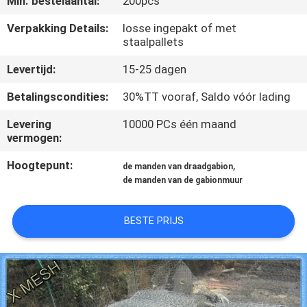
Min. bestelaantal:
200pcs
CONTACTEER
ONS
Verpakking Details:
losse ingepakt of met
staalpallets
Levertijd:
15-25 dagen
VERZOEK
OM EEN
Betalingscondities:
30%TT vooraf, Saldo vóór lading
CITAAT
Levering
10000 PCs één maand
vermogen:
SITEMAP
Hoogtepunt:
,
de manden van draadgabion
de manden van de gabionmuur
PRIVACY
BESTE PRIJS
POLICY