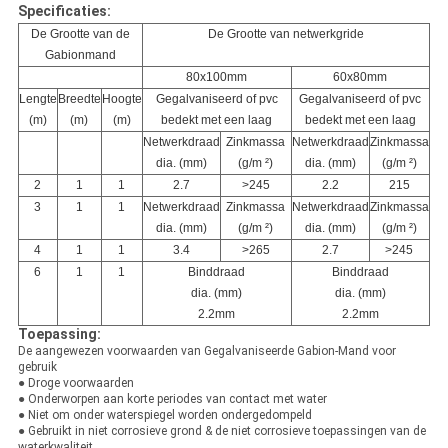
Specificaties:
De Grootte van de
De Grootte van netwerkgride
Gabionmand
80x100mm
60x80mm
Lengte
Breedte
Hoogte
Gegalvaniseerd of pvc
Gegalvaniseerd of pvc
(m)
(m)
(m)
bedekt met een laag
bedekt met een laag
Netwerkdraad
Zinkmassa
Netwerkdraad
Zinkmassa
dia. (mm)
(g/m ²)
dia. (mm)
(g/m ²)
2
1
1
2.7
>
245
2.2
215
3
1
1
Netwerkdraad
Zinkmassa
Netwerkdraad
Zinkmassa
dia. (mm)
(g/m ²)
dia. (mm)
(g/m ²)
4
1
1
3.4
>
265
2.7
>
245
6
1
1
Binddraad
Binddraad
dia. (mm)
dia. (mm)
2.2mm
2.2mm
Toepassing:
De aangewezen voorwaarden van Gegalvaniseerde Gabion-Mand voor
gebruik
● Droge voorwaarden
● Onderworpen aan korte periodes van contact met water
● Niet om onder waterspiegel worden ondergedompeld
● Gebruikt in niet corrosieve grond & de niet corrosieve toepassingen van de
waterkwaliteit