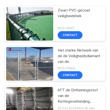
Zwart PVC-gecoat
veiligheidshek
MOQ:100ST
CONTACT
Het sterke Netwerk van
de de Veiligheidsdiamant
van de
Kettingsverbinding
MOQ:200pcs
CONTACT
6FT de Omheiningsstof
van de
Kettingsverbinding,
Diamantnetwerk die de
$9.5-32.5/roll MOQ:50 sets