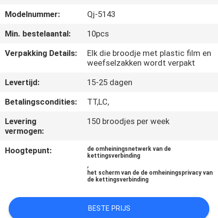
CONTACTEER
Modelnummer:
Qj-5143
ONS
Min. bestelaantal:
10pcs
VERZOEK
Verpakking Details:
Elk die broodje met plastic film en
weefselzakken wordt verpakt
OM EEN
Levertijd:
15-25 dagen
CITAAT
Betalingscondities:
TT,LC,
SITEMAP
Levering
150 broodjes per week
vermogen:
PRIVACY
Hoogtepunt:
de omheiningsnetwerk van de
kettingsverbinding
POLICY
,
het scherm van de de omheiningsprivacy van
de kettingsverbinding
BESTE PRIJS