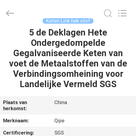
Wire
Mesh
MFG
Co.,
Ltd.
Keten Link hek stof
All
Rights
Reserved.
5 de Deklagen Hete
HUIS
Ondergedompelde
PRODUCTEN
Gegalvaniseerde Keten van
voet de Metaalstoffen van de
ONGEVEER
Verbindingsomheining voor
ONS
Landelijke Vermeld SGS
FABRIEKSREIS
Plaats van
China
herkomst:
KWALITEITSCONTROLE
Merknaam:
Qijie
Certificering:
SGS