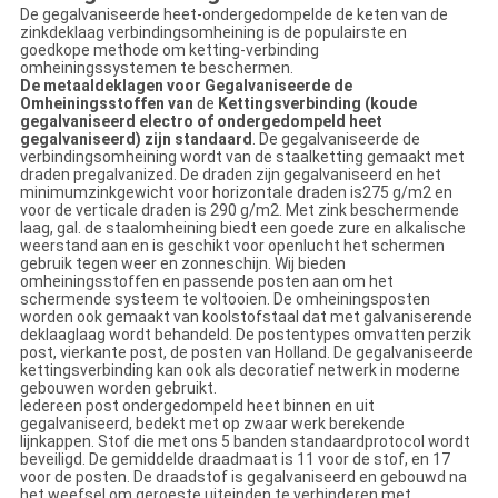
De gegalvaniseerde heet-ondergedompelde de keten van de
zinkdeklaag verbindingsomheining is de populairste en
goedkope methode om ketting-verbinding
omheiningssystemen te beschermen.
De metaaldeklagen voor Gegalvaniseerde de
Omheiningsstoffen van
de
Kettingsverbinding (koude
gegalvaniseerd electro of ondergedompeld heet
gegalvaniseerd) zijn standaard
. De gegalvaniseerde de
verbindingsomheining wordt van de staalketting gemaakt met
draden pregalvanized. De draden zijn gegalvaniseerd en het
minimumzinkgewicht voor horizontale draden is275 g/m2 en
voor de verticale draden is 290 g/m2. Met zink beschermende
laag, gal. de staalomheining biedt een goede zure en alkalische
weerstand aan en is geschikt voor openlucht het schermen
gebruik tegen weer en zonneschijn. Wij bieden
omheiningsstoffen en passende posten aan om het
schermende systeem te voltooien. De omheiningsposten
worden ook gemaakt van koolstofstaal dat met galvaniserende
deklaaglaag wordt behandeld. De postentypes omvatten perzik
post, vierkante post, de posten van Holland. De gegalvaniseerde
kettingsverbinding kan ook als decoratief netwerk in moderne
gebouwen worden gebruikt.
Iedereen post ondergedompeld heet binnen en uit
gegalvaniseerd, bedekt met op zwaar werk berekende
lijnkappen. Stof die met ons 5 banden standaardprotocol wordt
beveiligd. De gemiddelde draadmaat is 11 voor de stof, en 17
voor de posten. De draadstof is gegalvaniseerd en gebouwd na
het weefsel om geroeste uiteinden te verhinderen met