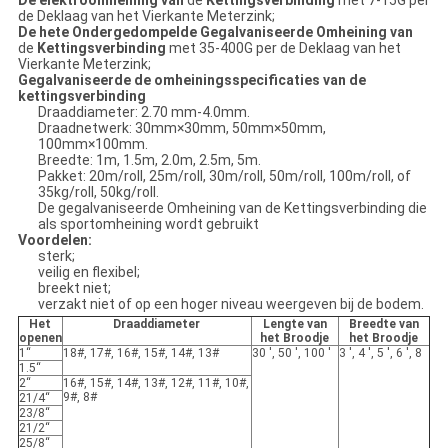
De elektroomheining van
de
Kettingsverbinding
met 7-15G per
de Deklaag van het Vierkante Meterzink;
De hete Ondergedompelde Gegalvaniseerde Omheining van
de
Kettingsverbinding
met 35-400G per de Deklaag van het
Vierkante Meterzink;
Gegalvaniseerde de omheiningsspecificaties van de
kettingsverbinding
Draaddiameter: 2.70 mm-4.0mm.
Draadnetwerk: 30mm×30mm, 50mm×50mm,
100mm×100mm.
Breedte: 1m, 1.5m, 2.0m, 2.5m, 5m.
Pakket: 20m/roll, 25m/roll, 30m/roll, 50m/roll, 100m/roll, of
35kg/roll, 50kg/roll.
De gegalvaniseerde Omheining van de Kettingsverbinding die
als sportomheining wordt gebruikt
Voordelen:
sterk;
veilig en flexibel;
breekt niet;
verzakt niet of op een hoger niveau weergeven bij de bodem.
Het
Draaddiameter
Lengte van
Breedte van
openen
het Broodje
het Broodje
1“
18#, 17#, 16#, 15#, 14#, 13#
30 ', 50 ', 100 '
3 ', 4 ', 5 ', 6 ', 8
1.5“
2“
16#, 15#, 14#, 13#, 12#, 11#, 10#,
9#, 8#
21/4“
23/8“
21/2“
25/8“