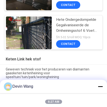
Lage Draad van het
CONTACT
Koolstofijzer schermen
Hete Ondergedompelde
Gegalvaniseerde de
Omheiningsstof 6 Voet
Groene Kleur 9 van de
$9.5-32.5/roll MOQ:10pcs
Kettingsverbinding Maat
CONTACT
Keten Link hek stof
Geweven techniek voor het produceren van diamanten
gaasketen ketenheining voor
speeltuin/tuin/park/woningheining
Devin Wang
Gegalvaniseerde diamanten gaas hek rollen Tennisbaan
hekwerk
Aangepaste duurzame groothandel poeder gespoten PVC
6:27 AM
gecoate ketting link hek Cycloon gaas hekwerk voor