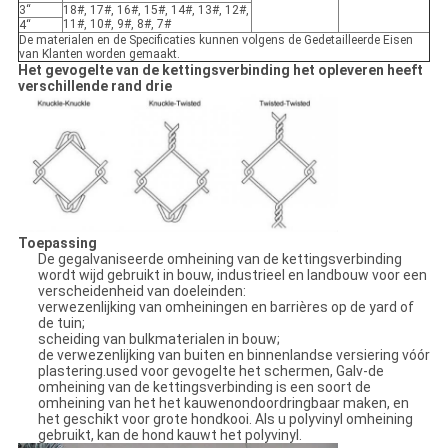
3“
18#, 17#, 16#, 15#, 14#, 13#, 12#,
11#, 10#, 9#, 8#, 7#
4“
De materialen en de Specificaties kunnen volgens de Gedetailleerde Eisen
van Klanten worden gemaakt.
Het gevogelte van de kettingsverbinding het opleveren heeft
verschillende rand drie
Toepassing
De gegalvaniseerde omheining van de kettingsverbinding
wordt wijd gebruikt in bouw, industrieel en landbouw voor een
verscheidenheid van doeleinden:
verwezenlijking van omheiningen en barrières op de yard of
de tuin;
scheiding van bulkmaterialen in bouw;
de verwezenlijking van buiten en binnenlandse versiering vóór
plastering.used voor gevogelte het schermen, Galv-de
omheining van de kettingsverbinding is een soort de
omheining van het het kauwenondoordringbaar maken, en
het geschikt voor grote hondkooi. Als u polyvinyl omheining
gebruikt, kan de hond kauwt het polyvinyl.