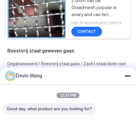
2.0mm van de
Draadmesh popular in
aviary and van het
Diametert6061
USD 50-400/roll MOQ:200PCS
Aluminium het de
CONTACT
Vogelscherm
Roestvrij staal geweven gaas
Gegalvaniseerd / Roestvrij staal gaas / Zacht staal doek voor
filtering
Devin Wang
Hoogwaardig metalen gaas Filter van roestvrij staal Filter van
roestvrij staal Draadgaas voor Filtergaas Waterfilter
11:17 PM
20/40/60 Mesh Geweven Staalnet Hoge Standaard Roestvrij
Staal Draadgaas
Good day, what product are you looking for?
populaire categorieën
Alle