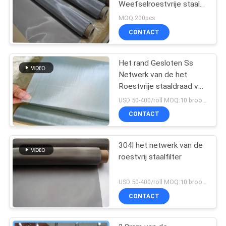
Weefselroestvrije staal
voor
MOQ:200pcs
Filter/Zeef/Geneesmiddelen
CONTACT
Het rand Gesloten Ss
Netwerk van de het
Roestvrije staaldraad van
het Draadnetwerk
USD 50-400/roll MOQ:10 broodjes
SUS304 ISO en SGS
CONTACT
304l het netwerk van de
roestvrij staalfilter
USD 50-400/roll MOQ:10 broodjes
CONTACT