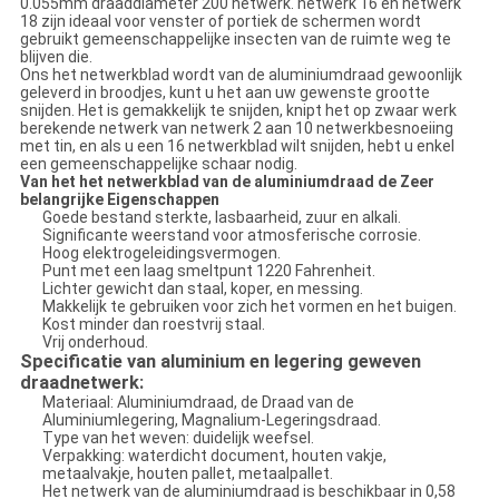
0.055mm draaddiameter 200 netwerk. netwerk 16 en netwerk
18 zijn ideaal voor venster of portiek de schermen wordt
gebruikt gemeenschappelijke insecten van de ruimte weg te
blijven die.
Ons het netwerkblad wordt van de aluminiumdraad gewoonlijk
geleverd in broodjes, kunt u het aan uw gewenste grootte
snijden. Het is gemakkelijk te snijden, knipt het op zwaar werk
berekende netwerk van netwerk 2 aan 10 netwerkbesnoeiing
met tin, en als u een 16 netwerkblad wilt snijden, hebt u enkel
een gemeenschappelijke schaar nodig.
Van het het netwerkblad van de aluminiumdraad de Zeer
belangrijke Eigenschappen
Goede bestand sterkte, lasbaarheid, zuur en alkali.
Significante weerstand voor atmosferische corrosie.
Hoog elektrogeleidingsvermogen.
Punt met een laag smeltpunt 1220 Fahrenheit.
Lichter gewicht dan staal, koper, en messing.
Makkelijk te gebruiken voor zich het vormen en het buigen.
Kost minder dan roestvrij staal.
Vrij onderhoud.
Specificatie van aluminium en legering geweven
draadnetwerk:
Materiaal: Aluminiumdraad, de Draad van de
Aluminiumlegering, Magnalium-Legeringsdraad.
Type van het weven: duidelijk weefsel.
Verpakking: waterdicht document, houten vakje,
metaalvakje, houten pallet, metaalpallet.
Het netwerk van de aluminiumdraad is beschikbaar in 0,58