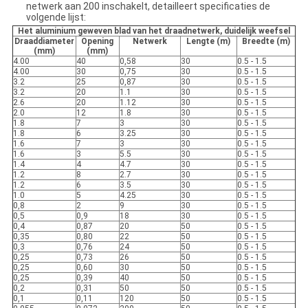
netwerk aan 200 inschakelt, detailleert specificaties de
volgende lijst:
Het aluminium geweven blad van het draadnetwerk, duidelijk weefsel
Draaddiameter
Opening
Netwerk
Lengte (m)
Breedte (m)
(mm)
(mm)
4.00
40
0,58
30
0.5 - 1.5
4.00
30
0,75
30
0.5 - 1.5
3.2
25
0,87
30
0.5 - 1.5
3.2
20
1.1
30
0.5 - 1.5
2.6
20
1.12
30
0.5 - 1.5
2.0
12
1.8
30
0.5 - 1.5
1.8
7
3
30
0.5 - 1.5
1.8
6
3.25
30
0.5 - 1.5
1.6
7
3
30
0.5 - 1.5
1.6
3
5.5
30
0.5 - 1.5
1.4
4
4.7
30
0.5 - 1.5
1.2
8
2.7
30
0.5 - 1.5
1.2
6
3.5
30
0.5 - 1.5
1.0
5
4.25
30
0.5 - 1.5
0,8
2
9
30
0.5 - 1.5
0,5
0,9
18
30
0.5 - 1.5
0,4
0,87
20
50
0.5 - 1.5
0,35
0,80
22
50
0.5 - 1.5
0,3
0,76
24
50
0.5 - 1.5
0,25
0,73
26
50
0.5 - 1.5
0,25
0,60
30
50
0.5 - 1.5
0,25
0,39
40
50
0.5 - 1.5
0,2
0,31
50
50
0.5 - 1.5
0,1
0,11
120
50
0.5 - 1.5