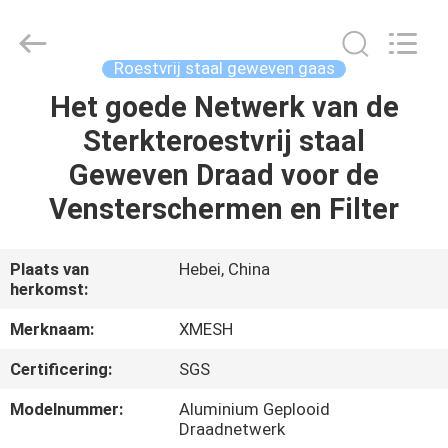
Wire
Mesh
MFG
Co.,
Ltd.
Roestvrij staal geweven gaas
All
Rights
Reserved.
Het goede Netwerk van de
HUIS
Sterkteroestvrij staal
PRODUCTEN
Geweven Draad voor de
Vensterschermen en Filter
ONGEVEER
ONS
Plaats van
Hebei, China
herkomst:
FABRIEKSREIS
Merknaam:
XMESH
Certificering:
SGS
KWALITEITSCONTROLE
Modelnummer:
Aluminium Geplooid
Draadnetwerk