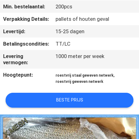
CONTACTEER
Min. bestelaantal:
200pcs
ONS
Verpakking Details:
pallets of houten geval
Levertijd:
15-25 dagen
VERZOEK
OM EEN
Betalingscondities:
TT/LC
CITAAT
Levering
1000 meter per week
vermogen:
SITEMAP
Hoogtepunt:
,
roestvrij staal geweven netwerk
roestvrij geweven netwerk
PRIVACY
BESTE PRIJS
POLICY