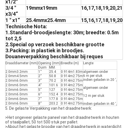
x1/2“
3/4 "
19mmx19mm
16,17,18,19,20,21
x3/4“
1 " x1“
25.4mmx25.4mm
15,16,17,18,19,20
Technische Nota:
1.Standard-broodjeslengte: 30m; breedte: 0.5m
tot 2,5
2.Special op verzoek beschikbare grootte
3.Packing: in plastiek in broodjes.
Douaneverpakking beschikbaar bij reques
Draaddiameter (mm)
Opening (mm)
Breedte (m)
Lengte
Duim
MM.
2.0mm3.2mm
1“
25.4
0.914m1.83m
algemeen onder
6 m per stuk
2.0mm4.5mm
2“
50.8
0.914m2.75m
indien geladen in 20 ',
2.0mm6.0mm
3“
70.2
0.914m2.75m
2.0mm6.0mm
4“
101.6
0.914m2.75m
algemeen onder
2.0mm6.0mm
5“
127
0.914m2.75m
2.0mm6.0mm
6“
152.4
0.914m2.75m
12 m per stuk
2.0mm6.0mm
7“
177.8
0.914m2.75m
2.0mm6.0mm
8“
203.2
0.914m2.75m
indien geladen in 40 ',
5. De gelaste Verpakking van het draadnetwerk:
>Het ongeveer gelaste paneel van het draadnetwerk in houten
of staalpallet, 50 tot 500 stuk per pallet.
>About het gelaste broodje van het draadnetwerk in waterdicht