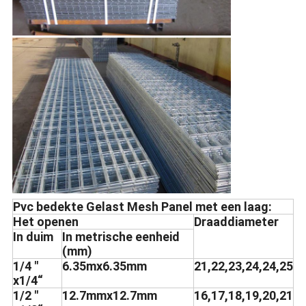
Pvc bedekte Gelast Mesh Panel met een laag:
Het openen
Draaddiameter
In duim
In metrische eenheid
(mm)
1/4 "
6.35mx6.35mm
21,22,23,24,24,25
x1/4“
1/2 "
12.7mmx12.7mm
16,17,18,19,20,21