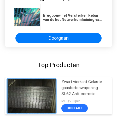
Brugbouw het Versterken Rebar
van de het Netwerkomheining van
de Staaldraad Op zwaar werk
berekende Vermelde SGS ISO
Doorgaan
Top Producten
Zwart vierkant Gelaste
gaasbetonwapening
SL62 Anti-corrosie
MOQ:200pcs
CONTACT