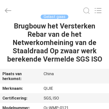
Wire
Mesh
MFG
Co.,
Ltd.
Gelast gaas
All
Rights
Reserved.
Brugbouw het Versterken
HUIS
Rebar van de het
PRODUCTEN
Netwerkomheining van de
Staaldraad Op zwaar werk
ONGEVEER
berekende Vermelde SGS ISO
ONS
Plaats van
China
herkomst:
FABRIEKSREIS
Merknaam:
QIJIE
KWALITEITSCONTROLE
Certificering:
SGS, ISO
Modelnummer:
Qj-WMP-0121