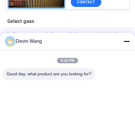
CONTACT
Gelast gaas
Uniforme gaten en vlakke oppervlakte van roestvrij staal
gelast draadnet 1/4" tot 3"
Devin Wang
Roestvrijstalen gelast gaas voor hoogwaardige constructie
9:16 PM
Roestvrij staal 304 gelast gaas 1/2 inch hardwaredoek voor
kooi knaagdiergaas
Good day, what product are you looking for?
populaire categorieën
Alle
Geperforeerde 
Strekmetaal
Metalen Mesh
Metalen Gaas
Gaas Machine