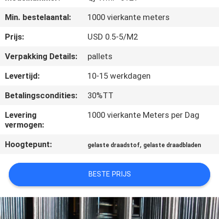
CONTACTEER
Min. bestelaantal:
1000 vierkante meters
ONS
Prijs:
USD 0.5-5/M2
VERZOEK
Verpakking Details:
pallets
OM EEN
Levertijd:
10-15 werkdagen
CITAAT
Betalingscondities:
30%TT
SITEMAP
Levering
1000 vierkante Meters per Dag
vermogen:
Hoogtepunt:
,
PRIVACY
gelaste draadstof
gelaste draadbladen
POLICY
BESTE PRIJS