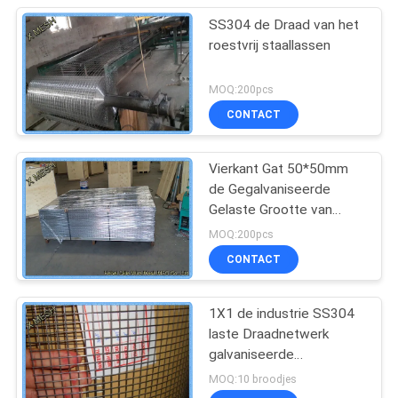
SS304 de Draad van het
roestvrij staallassen
MOQ:200pcs
CONTACT
Vierkant Gat 50*50mm
de Gegalvaniseerde
Gelaste Grootte van
Netwerkbladen 4.2*0.8 M
MOQ:200pcs
CONTACT
1X1 de industrie SS304
laste Draadnetwerk
galvaniseerde
Gebeëindigde
MOQ:10 broodjes
Vriendschappelijke Eco