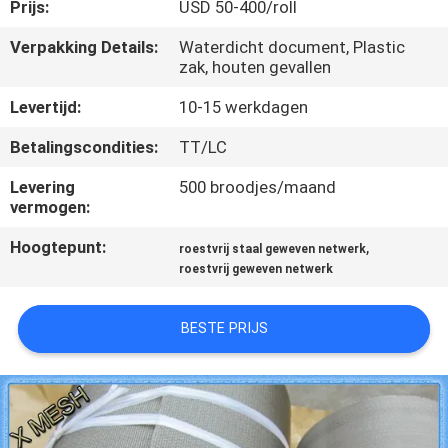
CONTACTEER
Prijs:
USD 50-400/roll
ONS
Verpakking Details:
Waterdicht document, Plastic
zak, houten gevallen
VERZOEK
Levertijd:
10-15 werkdagen
OM EEN
Betalingscondities:
TT/LC
CITAAT
Levering
500 broodjes/maand
vermogen:
SITEMAP
Hoogtepunt:
,
roestvrij staal geweven netwerk
roestvrij geweven netwerk
PRIVACY
BESTE PRIJS
POLICY