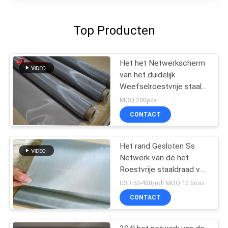
Top Producten
Het het Netwerkscherm
van het duidelijk
Weefselroestvrije staal
voor
MOQ:200pcs
Filter/Zeef/Geneesmiddelen
CONTACT
Het rand Gesloten Ss
Netwerk van de het
Roestvrije staaldraad van
het Draadnetwerk
USD 50-400/roll MOQ:10 broodjes
SUS304 ISO en SGS
CONTACT