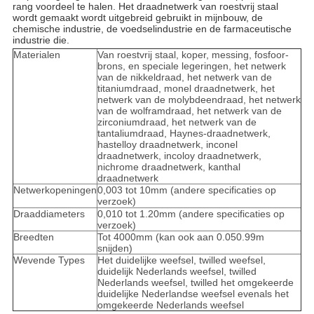
rang voordeel te halen. Het draadnetwerk van roestvrij staal
wordt gemaakt wordt uitgebreid gebruikt in mijnbouw, de
chemische industrie, de voedselindustrie en de farmaceutische
industrie die.
Materialen
Van roestvrij staal, koper, messing, fosfoor-
brons, en speciale legeringen, het netwerk
van de nikkeldraad, het netwerk van de
titaniumdraad, monel draadnetwerk, het
netwerk van de molybdeendraad, het netwerk
van de wolframdraad, het netwerk van de
zirconiumdraad, het netwerk van de
tantaliumdraad, Haynes-draadnetwerk,
hastelloy draadnetwerk, inconel
draadnetwerk, incoloy draadnetwerk,
nichrome draadnetwerk, kanthal
draadnetwerk
Netwerkopeningen
0,003 tot 10mm (andere specificaties op
verzoek)
Draaddiameters
0,010 tot 1.20mm (andere specificaties op
verzoek)
Breedten
Tot 4000mm (kan ook aan 0.050.99m
snijden)
Wevende Types
Het duidelijke weefsel, twilled weefsel,
duidelijk Nederlands weefsel, twilled
Nederlands weefsel, twilled het omgekeerde
duidelijke Nederlandse weefsel evenals het
omgekeerde Nederlands weefsel