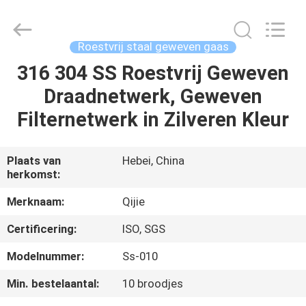
Wire
Mesh
MFG
Co.,
Ltd.
Roestvrij staal geweven gaas
All
Rights
Reserved.
316 304 SS Roestvrij Geweven
HUIS
Draadnetwerk, Geweven
PRODUCTEN
Filternetwerk in Zilveren Kleur
ONGEVEER
Plaats van
Hebei, China
herkomst:
ONS
Merknaam:
Qijie
FABRIEKSREIS
Certificering:
ISO, SGS
Modelnummer:
Ss-010
KWALITEITSCONTROLE
Min. bestelaantal:
10 broodjes