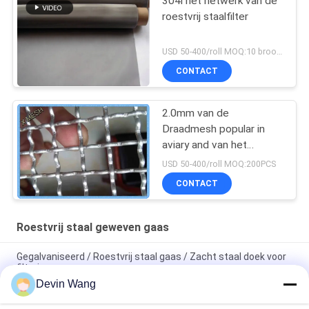
304l het netwerk van de
roestvrij staalfilter
USD 50-400/roll MOQ:10 broodjes
CONTACT
2.0mm van de
Draadmesh popular in
aviary and van het
Diametert6061
USD 50-400/roll MOQ:200PCS
Aluminium het de
CONTACT
Vogelscherm
Roestvrij staal geweven gaas
Gegalvaniseerd / Roestvrij staal gaas / Zacht staal doek voor
filtering
Devin Wang
Hoogwaardig metalen gaas Filter van roestvrij staal Filter van
roestvrij staal Draadgaas voor Filtergaas Waterfilter