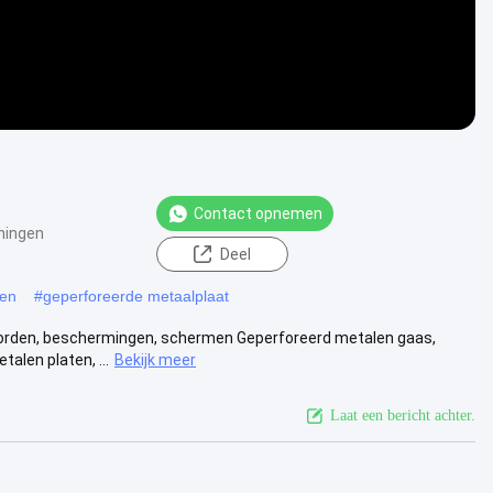
Contact opnemen
ningen
Deel
len
#
geperforeerde metaalplaat
borden, beschermingen, schermen Geperforeerd metalen gaas,
alen platen, ...
Bekijk meer
Laat een bericht achter.