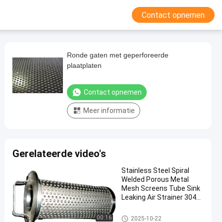
Contact opnemen
Ronde gaten met geperforeerde
plaatplaten
Contact opnemen
Meer informatie
Gerelateerde video's
Stainless Steel Spiral
Welded Porous Metal
Mesh Screens Tube Sink
Leaking Air Strainer 304
Perforated Filter Pipe
Geperforeerde metalen Mesh
00:16
2025-10-22