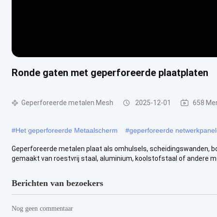
Ronde gaten met geperforeerde plaatplaten
Geperforeerde metalen Mesh
2025-12-01
658 Me
#
Het geperforeerde Metaalscherm
#
geperforeerde netwerkpane
Geperforeerde metalen plaat als omhulsels, scheidingswanden, 
gemaakt van roestvrij staal, aluminium, koolstofstaal of andere met
Berichten van bezoekers
Nog geen commentaar