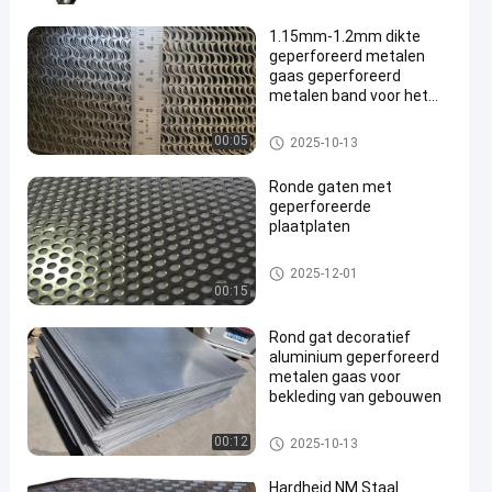
1.15mm-1.2mm dikte
geperforeerd metalen
gaas geperforeerd
metalen band voor het
maken van kooien
Geperforeerde metalen Mesh
00:05
2025-10-13
Ronde gaten met
geperforeerde
plaatplaten
Geperforeerde metalen Mesh
2025-12-01
00:15
Rond gat decoratief
aluminium geperforeerd
metalen gaas voor
bekleding van gebouwen
Geperforeerde metalen Mesh
00:12
2025-10-13
Hardheid NM Staal