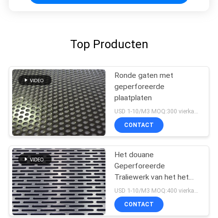
Top Producten
Ronde gaten met
geperforeerde
plaatplaten
USD 1-10/M3 MOQ:300 vierkante meteres
CONTACT
Het douane
Geperforeerde
Traliewerk van het het
Roestvrije staal
USD 1-10/M3 MOQ:400 vierkante meteres
Decoratieve Metaal van
CONTACT
het Metaalblad