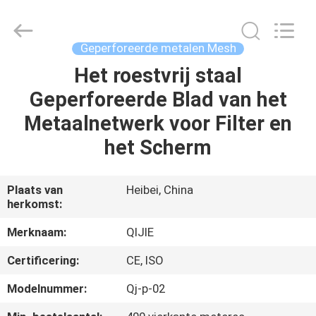
Wire
Mesh
MFG
Co.,
Ltd.
Geperforeerde metalen Mesh
All
Rights
Reserved.
Het roestvrij staal
HUIS
Geperforeerde Blad van het
PRODUCTEN
Metaalnetwerk voor Filter en
het Scherm
ONGEVEER
ONS
Plaats van
Heibei, China
herkomst:
FABRIEKSREIS
Merknaam:
QIJIE
Certificering:
CE, ISO
KWALITEITSCONTROLE
Modelnummer:
Qj-p-02