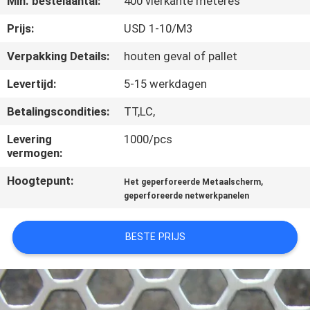
Min. bestelaantal:
400 vierkante meteres
CONTACTEER
ONS
Prijs:
USD 1-10/M3
Verpakking Details:
houten geval of pallet
VERZOEK
Levertijd:
5-15 werkdagen
OM EEN
Betalingscondities:
TT,LC,
CITAAT
Levering
1000/pcs
vermogen:
SITEMAP
Hoogtepunt:
,
Het geperforeerde Metaalscherm
geperforeerde netwerkpanelen
PRIVACY
POLICY
BESTE PRIJS