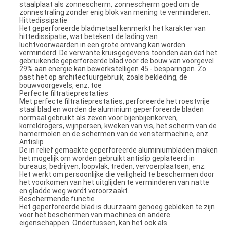
staalplaat als zonnescherm, zonnescherm goed om de
zonnestraling zonder enig blok van mening te verminderen.
Hittedissipatie
Het geperforeerde bladmetaal kenmerkt het karakter van
hittedissipatie, wat betekent de lading van
luchtvoorwaarden in een grote omvang kan worden
verminderd. De verwante kruisgegevens toonden aan dat het
gebruikende geperforeerde blad voor de bouw van voorgevel
29% aan energie kan bewerkstelligen 45 - besparingen. Zo
past het op architectuurgebruik, zoals bekleding, de
bouwvoorgevels, enz. toe
Perfecte filtratieprestaties
Met perfecte filtratieprestaties, perforeerde het roestvrije
staal blad en worden de aluminium geperforeerde bladen
normaal gebruikt als zeven voor bijenbijenkorven,
korreldrogers, wijnpersen, kweken van vis, het scherm van de
hamermolen en de schermen van de venstermachine, enz.
Antislip
De in reliëf gemaakte geperforeerde aluminiumbladen maken
het mogelijk om worden gebruikt antislip geplateerd in
bureaus, bedrijven, loopvlak, treden, vervoerplaatsen, enz.
Het werkt om persoonlijke die veiligheid te beschermen door
het voorkomen van het uitglijden te verminderen van natte
en gladde weg wordt veroorzaakt.
Beschermende functie
Het geperforeerde blad is duurzaam genoeg gebleken te zijn
voor het beschermen van machines en andere
eigenschappen. Ondertussen, kan het ook als