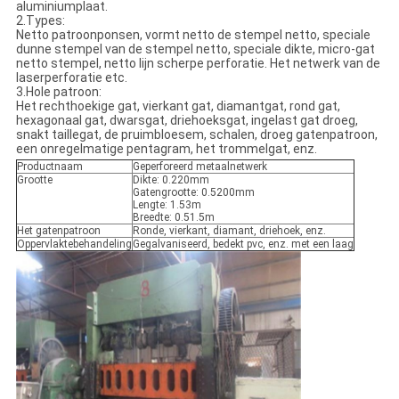
aluminiumplaat.
2.Types:
Netto patroonponsen, vormt netto de stempel netto, speciale
dunne stempel van de stempel netto, speciale dikte, micro-gat
netto stempel, netto lijn scherpe perforatie. Het netwerk van de
laserperforatie etc.
3.Hole patroon:
Het rechthoekige gat, vierkant gat, diamantgat, rond gat,
hexagonaal gat, dwarsgat, driehoeksgat, ingelast gat droeg,
snakt taillegat, de pruimbloesem, schalen, droeg gatenpatroon,
een onregelmatige pentagram, het trommelgat, enz.
Productnaam
Geperforeerd metaalnetwerk
Grootte
Dikte: 0.220mm
Gatengrootte: 0.5200mm
Lengte: 1.53m
Breedte: 0.51.5m
Het gatenpatroon
Ronde, vierkant, diamant, driehoek, enz.
Oppervlaktebehandeling
Gegalvaniseerd, bedekt pvc, enz. met een laag