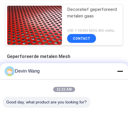
Decoratief geperforeerd
metalen gaas
USD 1-10/M3 MOQ:400 vierkante meteres
CONTACT
Geperforeerde metalen Mesh
Hexagonaal Geperforeerd Metaalnetwerk,
Devin Wang
Lichtgewichtaluminium Geperforeerd Metaalblad
Fabrieksop maat geperforeerd metaalgaas/ponsgatennet
11:33 AM
Ronde gat geperforeerd metalen gaas van roestvrij staal
Good day, what product are you looking for?
populaire categorieën
Alle