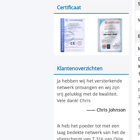
Decoratieve Metaal van
S
het Metaalblad
Certificaat
E
Klantenoverzichten
Ja hebben wij het versterkende
netwerk ontvangen en wij zijn
vrij gelukkig met de kwaliteit.
Vele dank! Chris
—— Chris Johnson
e
Ik heb het poeder tot met een
laag bedekte netwerk van het de
vliegscherm van T 316 van Qijie