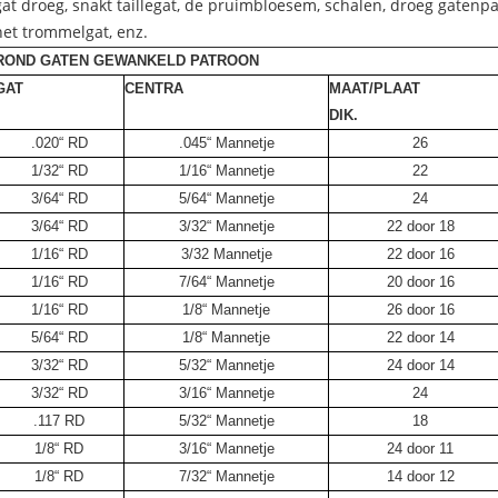
gat droeg, snakt taillegat, de pruimbloesem, schalen, droeg gaten
het trommelgat, enz.
ROND GATEN GEWANKELD PATROON
GAT
CENTRA
MAAT/PLAAT
DIK.
.020“ RD
.045“ Mannetje
26
1/32“ RD
1/16“ Mannetje
22
3/64“ RD
5/64“ Mannetje
24
3/64“ RD
3/32“ Mannetje
22 door 18
1/16“ RD
3/32 Mannetje
22 door 16
1/16“ RD
7/64“ Mannetje
20 door 16
1/16“ RD
1/8“ Mannetje
26 door 16
5/64“ RD
1/8“ Mannetje
22 door 14
3/32“ RD
5/32“ Mannetje
24 door 14
3/32“ RD
3/16“ Mannetje
24
.117 RD
5/32“ Mannetje
18
1/8“ RD
3/16“ Mannetje
24 door 11
1/8“ RD
7/32“ Mannetje
14 door 12