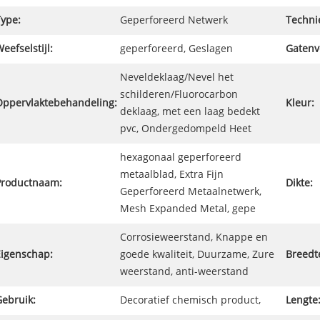
Type:
Geperforeerd Netwerk
Techni
eefselstijl:
geperforeerd, Geslagen
Gatenv
Neveldeklaag/Nevel het
schilderen/Fluorocarbon
Oppervlaktebehandeling:
Kleur:
deklaag, met een laag bedekt
pvc, Ondergedompeld Heet
hexagonaal geperforeerd
metaalblad, Extra Fijn
Productnaam:
Dikte:
Geperforeerd Metaalnetwerk,
Mesh Expanded Metal, gepe
Corrosieweerstand, Knappe en
Eigenschap:
goede kwaliteit, Duurzame, Zure
Breedt
weerstand, anti-weerstand
Gebruik:
Decoratief chemisch product,
Lengte