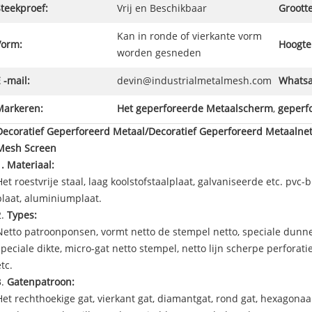
teekproef:
Vrij en Beschikbaar
Grootte
Kan in ronde of vierkante vorm
Vorm:
Hoogte
worden gesneden
 -mail:
devin@industrialmetalmesh.com
Whatsa
Markeren:
Het geperforeerde Metaalscherm
,
geperf
Decoratief Geperforeerd Metaal/Decoratief Geperforeerd Metaalne
Mesh Screen
1. Materiaal:
Het roestvrije staal, laag koolstofstaalplaat, galvaniseerde etc. pv
plaat, aluminiumplaat.
2.
Types:
Netto patroonponsen, vormt netto de stempel netto, speciale dunn
speciale dikte, micro-gat netto stempel, netto lijn scherpe perforat
tc.
3.
Gatenpatroon:
Het rechthoekige gat, vierkant gat, diamantgat, rond gat, hexagonaal