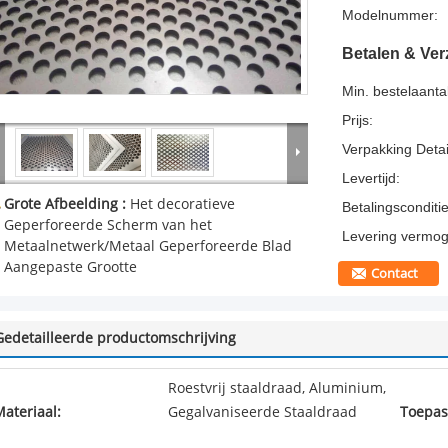
Modelnummer:
Betalen & Ve
Min. bestelaantal
Prijs:
Verpakking Detai
Levertijd:
Grote Afbeelding :
Het decoratieve
Betalingsconditie
Geperforeerde Scherm van het
Levering vermog
Metaalnetwerk/Metaal Geperforeerde Blad
Aangepaste Grootte
Contact
Gedetailleerde productomschrijving
Roestvrij staaldraad, Aluminium,
ateriaal:
Gegalvaniseerde Staaldraad
Toepas