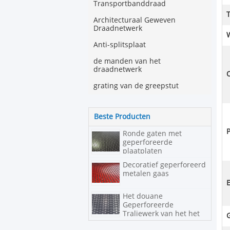
Transportbanddraad
Architecturaal Geweven
Draadnetwerk
W
Anti-splitsplaat
de manden van het
draadnetwerk
grating van de greepstut
Beste Producten
Ronde gaten met
geperforeerde
plaatplaten
Decoratief geperforeerd
metalen gaas
Het douane
Geperforeerde
Traliewerk van het het
Roestvrije staal