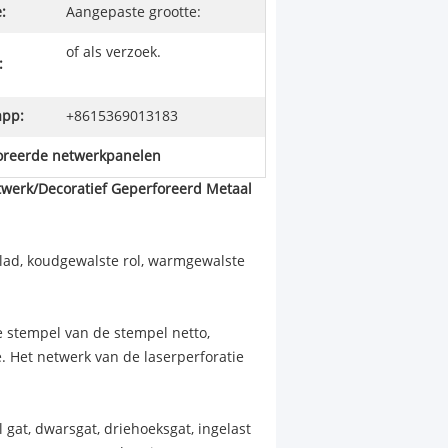
:
Aangepaste grootte:
of als verzoek.
:
pp:
+8615369013183
oreerde netwerkpanelen
twerk/Decoratief Geperforeerd Metaal
c-blad, koudgewalste rol, warmgewalste
e stempel van de stempel netto,
ie. Het netwerk van de laserperforatie
 gat, dwarsgat, driehoeksgat, ingelast