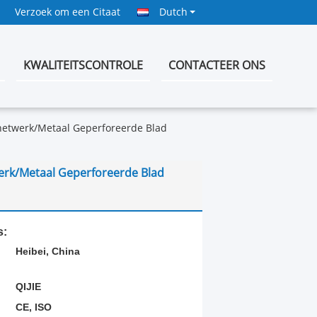
Verzoek om een Citaat
Dutch
KWALITEITSCONTROLE
CONTACTEER ONS
netwerk/Metaal Geperforeerde Blad
erk/Metaal Geperforeerde Blad
s:
Heibei, China
QIJIE
CE, ISO