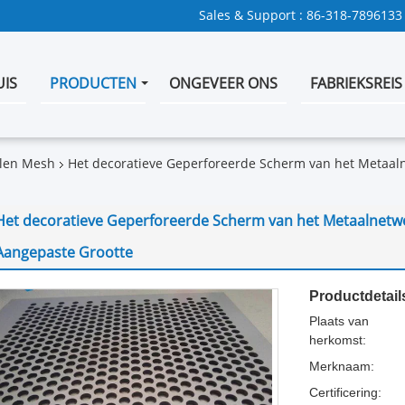
Sales & Support :
86-318-7896133
UIS
PRODUCTEN
ONGEVEER ONS
FABRIEKSREIS
len Mesh
Het decoratieve Geperforeerde Scherm van het Metaal
Het decoratieve Geperforeerde Scherm van het Metaalnetw
Aangepaste Grootte
Productdetail
Plaats van
herkomst:
Merknaam:
Certificering: