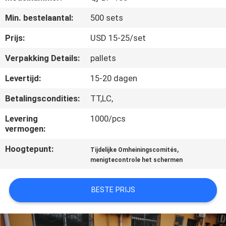
CONTACTEER
Min. bestelaantal:
500 sets
ONS
Prijs:
USD 15-25/set
VERZOEK
Verpakking Details:
pallets
OM EEN
Levertijd:
15-20 dagen
CITAAT
Betalingscondities:
TT,LC,
SITEMAP
Levering
1000/pcs
vermogen:
Hoogtepunt:
,
PRIVACY
Tijdelijke Omheiningscomités
menigtecontrole het schermen
POLICY
BESTE PRIJS