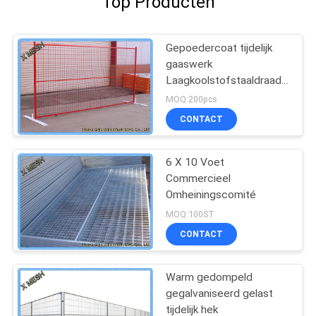
Top Producten
Gepoedercoat tijdelijk
gaaswerk
Laagkoolstofstaaldraad
8FT X 10FT gaaspaneel
MOQ:200pcs
CONTACT
6 X 10 Voet
Commercieel
Omheiningscomité
MOQ:100ST
CONTACT
Warm gedompeld
gegalvaniseerd gelast
tijdelijk hek