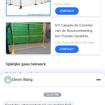
MOQ:100ST
CONTACT
6ft Canada de Comités
van de Bouwomheining
het Poeder bedekte
Tijdelijke
USD 25-38/set MOQ:250 reeksen
Netwerkomheining met
CONTACT
een laag
tijdelijke gaas hekwerk
Tijdelijke Draadafzetting
Devin Wang
Gele Gekleurde Openlucht de Bouw Tijdelijke Omheining Panel
van Canada 1.8m Hoogte
11:47 PM
Bouw van Canada galvaniseerde Tijdelijk Schermend Met een
laag bedekt Poeder