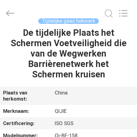
Wire
Mesh
MFG
Co.,
Ltd.
Tijdelijke gaas hekwerk
All
Rights
Reserved.
De tijdelijke Plaats het
HUIS
Schermen Voetveiligheid die
PRODUCTEN
van de Wegwerken
Barrièrenetwerk het
ONGEVEER
Schermen kruisen
ONS
Plaats van
China
herkomst:
FABRIEKSREIS
Merknaam:
QIJIE
KWALITEITSCONTROLE
Certificering:
ISO SGS
Modelnummer:
Qj-BF-158